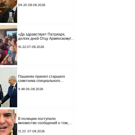
Арменией» обострились.
09.20.08.08.2026
«Да здравствует Патриарх,
долгих дней Отцу Армянскому!»
— пели горожане во дворе.
16.22.07.08.2026
Пашинян принял старшего
советника специального
посланника США по мирным
миссиям Арье Лайтстоуна и
9.48 06.08.2026
Константина Соколова.
В полицию поступило
множество сообщений о том,
что реклама, распространяемая
в интернете блогером "Tu-tu-tu
12.23 .07.08.2026