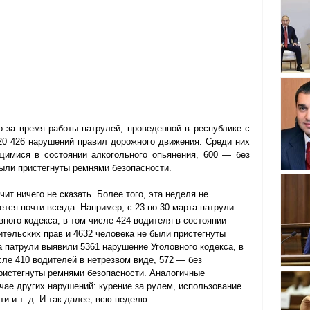
о за время работы патрулей, проведенной в республике с 
20 426 нарушений правил дорожного движения. Среди них 
имися в состоянии алкогольного опьянения, 600 — без 
были пристегнуты ремнями безопасности.
ит ничего не сказать. Более того, эта неделя не 
тся почти всегда. Например, с 23 по 30 марта патрули 
ного кодекса, в том числе 424 водителя в состоянии 
ительских прав и 4632 человека не были пристегнуты 
а патрули выявили 5361 нарушение Уголовного кодекса, в 
сле 410 водителей в нетрезвом виде, 572 — без 
пристегнуты ремнями безопасности. Аналогичные 
ае других нарушений: курение за рулем, использование 
и и т. д. И так далее, всю неделю.