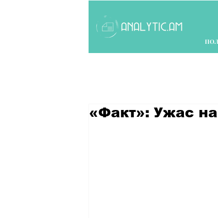
ПО
«Факт»: Ужас н