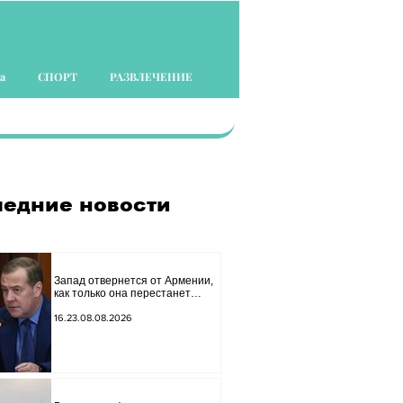
а
СПОРТ
РАЗВЛЕЧЕНИЕ
едние новости
Запад отвернется от Армении,
как только она перестанет
представлять для него интерес
как «инструмент против
16.23.08.08.2026
России»: Медведев.