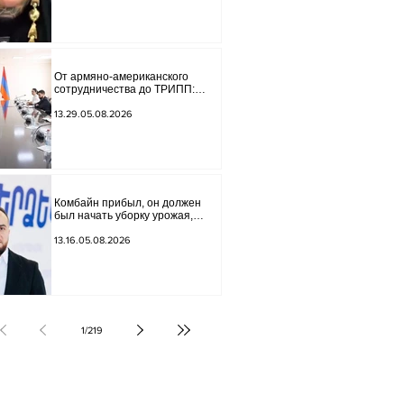
Lava", является фейковой.
Материалы переданы в
следственный отдел.
От армяно-американского
сотрудничества до ТРИПП:
Мирзоян принял старшего
советника специального
13.29.05.08.2026
посланника США.
Комбайн прибыл, он должен
был начать уборку урожая,
губернатор Лори подписал
постановление о запрете
13.16.05.08.2026
благотворительности, что мы
будем делать? Андраник
Геворгян
1
/
219