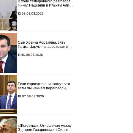
В ходе телефонного разговора
Никол Пашинян и Ильхам Алиев
подчеркнули прогресс,
достигнутый за прошедший год
12.59.08.08.2026
в нормализации отношений
между Азербайджаном и
Арменией.
Сын Ховика Абрамяна, зять
Гагика Царукяна, арестован по
обвинению в организации
убийства.
11.46.08.08.2026
Если спросите, они скажут, что
если мы начнём переговоры,
мира на границе не будет,
начнётся война и прочая чушь.
10.07.08.08.2026
Тигран Абрамян
«Жоговурд»: Отношения между
Эдгаром Газаряном и «Сильной