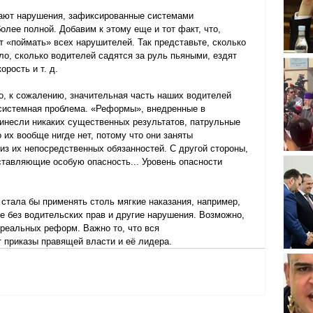
чают нарушения, зафиксированные системами 
олее полной. Добавим к этому еще и тот факт, что, 
т «поймать» всех нарушителей. Так представьте, сколько 
о, сколько водителей садятся за руль пьяными, ездят 
рость и т. д.
то, к сожалению, значительная часть наших водителей 
 системная проблема. «Реформы», внедренные в 
ринесли никаких существенных результатов, патрульные 
 их вообще нигде нет, потому что они заняты 
з их непосредственных обязанностей. С другой стороны, 
тавляющие особую опасность... Уровень опасности 
 стала бы применять столь мягкие наказания, например, 
е без водительских прав и другие нарушения. Возможно, 
реальных реформ. Важно то, что вся 
 приказы правящей власти и её лидера.