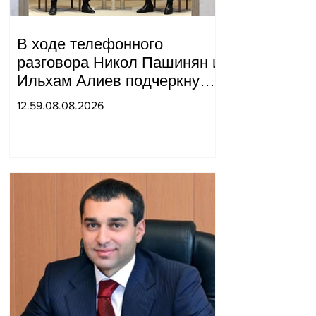
В ходе телефонного
разговора Никол Пашинян и
Ильхам Алиев подчеркнули
прогресс, достигнутый за
12.59.08.08.2026
прошедший год в
нормализации отношений
между Азербайджаном и
Арменией.