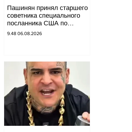
Пашинян принял старшего
советника специального
посланника США по
мирным миссиям Арье
9.48 06.08.2026
Лайтстоуна и Константина
Соколова.