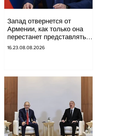
Запад отвернется от
Армении, как только она
перестанет представлять
для него интерес как
16.23.08.08.2026
«инструмент против
России»: Медведев.