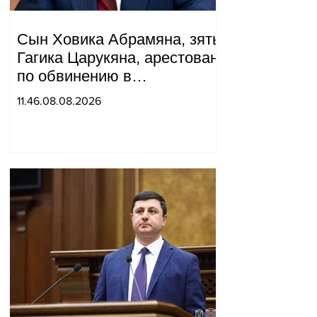
Сын Ховика Абрамяна, зять
Гагика Царукяна, арестован
по обвинению в
организации убийства.
11.46.08.08.2026