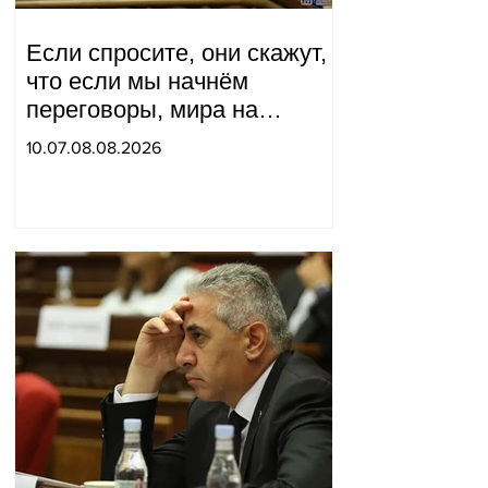
Если спросите, они скажут,
что если мы начнём
переговоры, мира на
границе не будет, начнётся
10.07.08.08.2026
война и прочая чушь.
Тигран Абрамян