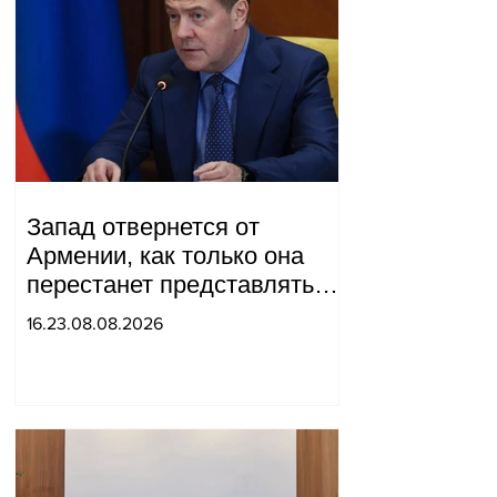
Запад отвернется от
Армении, как только она
перестанет представлять
для него интерес как
16.23.08.08.2026
«инструмент против
России»: Медведев.