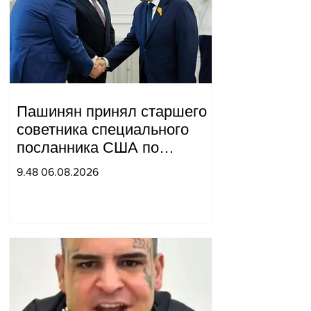
Пашинян принял старшего
советника специального
посланника США по
мирным миссиям Арье
9.48 06.08.2026
Лайтстоуна и Константина
Соколова.