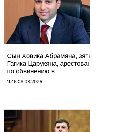
Сын Ховика Абрамяна, зять
Гагика Царукяна, арестован
по обвинению в
организации убийства.
11.46.08.08.2026