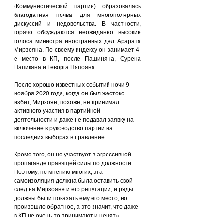
(Коммунистической партии) образовалась 
благодатная почва для многополярных 
дискуссий и недовольства. В частности, 
горячо обсуждаются неожиданно высокие 
голоса министра иностранных дел Арарата 
Мирзояна. По своему индексу он занимает 4-
е место в КП, после Пашиняна, Сурена 
Папикяна и Геворга Папояна.
После хорошо известных событий ночи 9 
ноября 2020 года, когда он был жестоко 
избит, Мирзоян, похоже, не принимал 
активного участия в партийной 
деятельности и даже не подавал заявку на 
включение в руководство партии на 
последних выборах в правление.
Кроме того, он не участвует в агрессивной 
пропаганде правящей силы по должности. 
Поэтому, по мнению многих, эта 
самоизоляция должна была оставить свой 
след на Мирзояне и его репутации, и ряды 
должны были показать ему его место, но 
произошло обратное, а это значит, что даже 
в КП не очень-то принимают и ценят». 