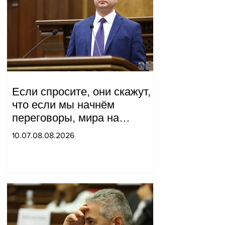
Если спросите, они скажут,
что если мы начнём
переговоры, мира на
границе не будет, начнётся
10.07.08.08.2026
война и прочая чушь.
Тигран Абрамян