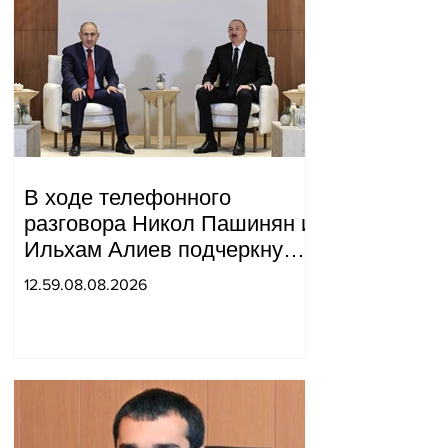
В ходе телефонного
разговора Никол Пашинян и
Ильхам Алиев подчеркнули
прогресс, достигнутый за
12.59.08.08.2026
прошедший год в
нормализации отношений
между Азербайджаном и
Арменией.