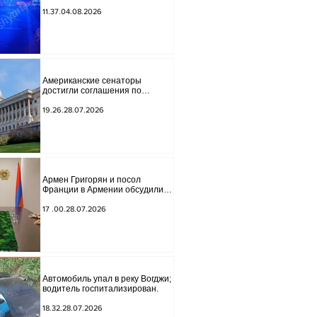
обнаружено тело мужчины, на
котором были найдены две
11.37.04.08.2026
буквы.
Американские сенаторы
достигли соглашения по
законопроекту о введении
новых санкций против России и
19.26.28.07.2026
Ирана.
Армен Григорян и посол
Франции в Армении обсудили
дальнейшее укрепление
стратегического партнерства.
17 .00.28.07.2026
Автомобиль упал в реку Вогджи;
водитель госпитализирован.
18.32.28.07.2026