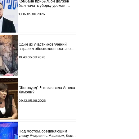
Комбайн прибыл, он должен
был начать уборку урожая,
губернатор Лори подписал
постановление о запрете
13.16.05.08.2026
благотворительности, что мы
будем делать? Андраник
Геворгян
Один из участников учений
выразил обеспокоенность по
поводу проблем на одном из
постов в Сюнике. Начальник
10.43.05.08.2026
Генерального штаба совершил
неожиданный визит.
"Жоговурд": Что заявила Агнеса
Хамоян?
09.12.05.08.2026
Под мостом, соединяющим
улицу Ачарьян с Масивом, было