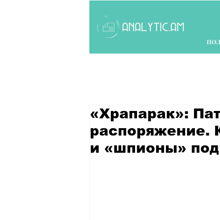
ПО
«Храпарак»: Па
распоряжение. К
и «шпионы» под