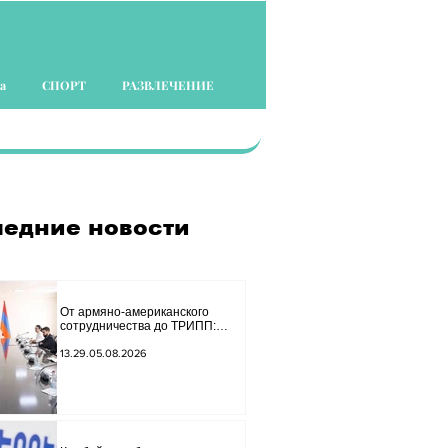
а
СПОРТ
РАЗВЛЕЧЕНИЕ
едние новости
От армяно-американского
сотрудничества до ТРИПП:
Мирзоян принял старшего
советника специального
13.29.05.08.2026
посланника США.