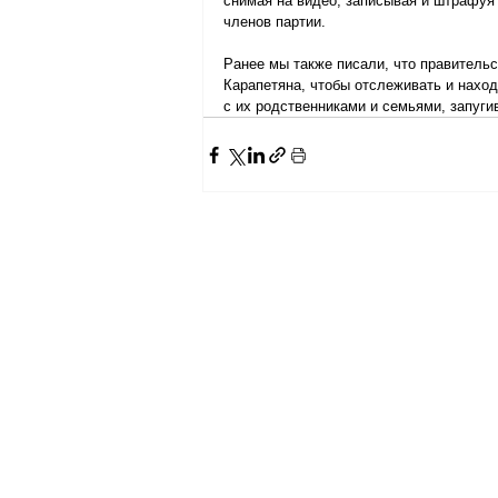
снимая на видео, записывая и штрафуя
членов партии.
Ранее мы также писали, что правитель
Карапетяна, чтобы отслеживать и нахо
с их родственниками и семьями, запуги