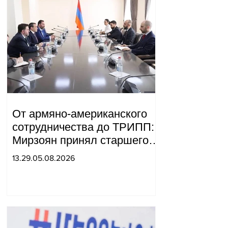
От армяно-американского
сотрудничества до ТРИПП:
Мирзоян принял старшего
советника специального
13.29.05.08.2026
посланника США.