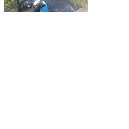
Автомобиль упал в реку
Вогджи; водитель
госпитализирован.
18.32.28.07.2026