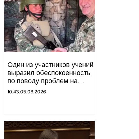
Один из участников учений
выразил обеспокоенность
по поводу проблем на
одном из постов в Сюнике.
10.43.05.08.2026
Начальник Генерального
штаба совершил
неожиданный визит.