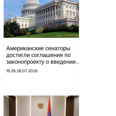
Американские сенаторы
достигли соглашения по
законопроекту о введении
новых санкций против
19.26.28.07.2026
России и Ирана.