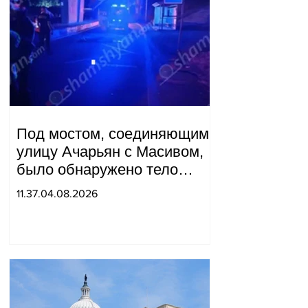
Под мостом, соединяющим
улицу Ачарьян с Масивом,
было обнаружено тело
мужчины, на котором были
11.37.04.08.2026
найдены две буквы.