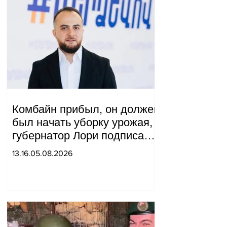
Комбайн прибыл, он должен
был начать уборку урожая,
губернатор Лори подписал
постановление о запрете
13.16.05.08.2026
благотворительности, что
мы будем делать?
Андраник Геворгян