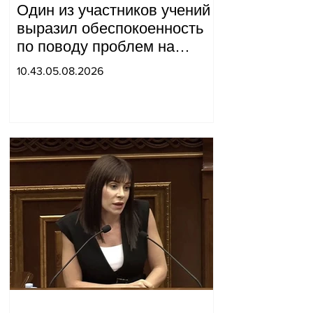
Один из участников учений
выразил обеспокоенность
по поводу проблем на
одном из постов в Сюнике.
10.43.05.08.2026
Начальник Генерального
штаба совершил
неожиданный визит.