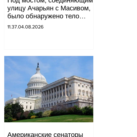
Под мостом, соединяющим
улицу Ачарьян с Масивом,
было обнаружено тело
мужчины, на котором были
11.37.04.08.2026
найдены две буквы.
Американские сенаторы