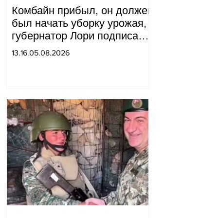
Комбайн прибыл, он должен
был начать уборку урожая,
губернатор Лори подписал
постановление о запрете
13.16.05.08.2026
благотворительности, что
мы будем делать?
Андраник Геворгян