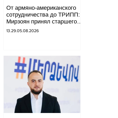
От армяно-американского
сотрудничества до ТРИПП:
Мирзоян принял старшего
советника специального
13.29.05.08.2026
посланника США.