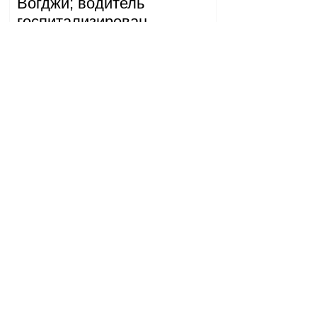
Вогджи; водитель
госпитализирован.
18.32.28.07.2026
Генеральная прокуратура
рассмотрела заявление