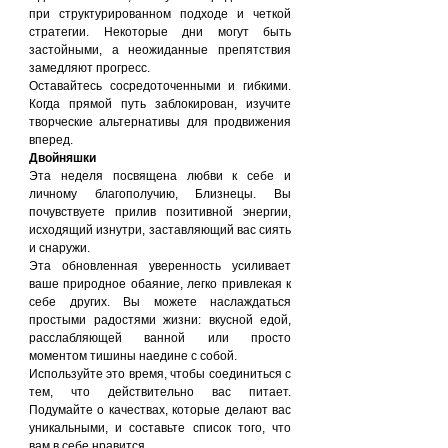
при структурированном подходе и четкой 
стратегии. Некоторые дни могут быть 
застойными, а неожиданные препятствия 
замедляют прогресс.
Оставайтесь сосредоточенными и гибкими. 
Когда прямой путь заблокирован, изучите 
творческие альтернативы для продвижения 
вперед.
Двойняшки
Эта неделя посвящена любви к себе и 
личному благополучию, Близнецы. Вы 
почувствуете прилив позитивной энергии, 
исходящий изнутри, заставляющий вас сиять 
и снаружи.
Эта обновленная уверенность усиливает 
ваше природное обаяние, легко привлекая к 
себе других. Вы можете наслаждаться 
простыми радостями жизни: вкусной едой, 
расслабляющей ванной или просто 
моментом тишины наедине с собой.
Используйте это время, чтобы соединиться с 
тем, что действительно вас питает. 
Подумайте о качествах, которые делают вас 
уникальными, и составьте список того, что 
вам в себе нравится.