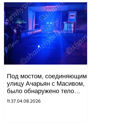
Под мостом, соединяющим
улицу Ачарьян с Масивом,
было обнаружено тело
мужчины, на котором были
11.37.04.08.2026
найдены две буквы.