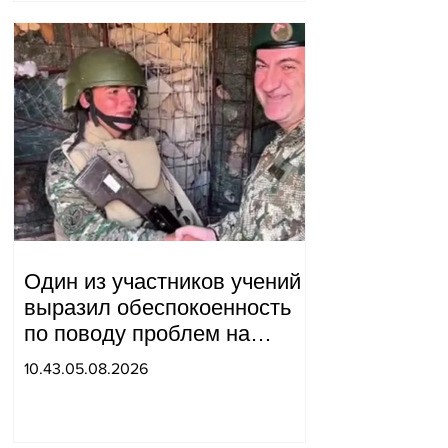
Один из участников учений
выразил обеспокоенность
по поводу проблем на
одном из постов в Сюнике.
10.43.05.08.2026
Начальник Генерального
штаба совершил
неожиданный визит.