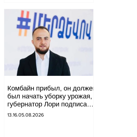
Комбайн прибыл, он должен
был начать уборку урожая,
губернатор Лори подписал
постановление о запрете
13.16.05.08.2026
благотворительности, что
мы будем делать?
Андраник Геворгян