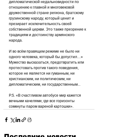
дипломатической недальновидности по 
отношению к главной и многовековой 
дружественной стране региона, братскому 
грузинскому народу, который ценит и 
презирает исключительность своей 
собственной церкви. Это также презрение к 
традициям и достоинству армянского 
народа.
И во всём правящем режиме не было ни 
одного человека, который бы допустил…» 
Мужество высказаться, предотвратить или 
протестовать против такого поведения, 
которое не является ни гуманным, ни 
христианским, ни политическим, ни 
дипломатическим, ни государственным...
P.S. «В счастливом автобусе мир кажется 
вечными качелями, где все горизонты 
сомкнуты паром вареной картошки».
Последние новости