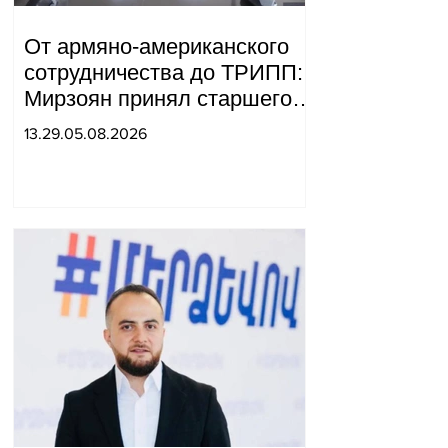
От армяно-американского
сотрудничества до ТРИПП:
Мирзоян принял старшего
советника специального
13.29.05.08.2026
посланника США.