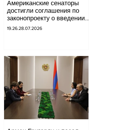
Американские сенаторы
достигли соглашения по
законопроекту о введении
новых санкций против
19.26.28.07.2026
России и Ирана.