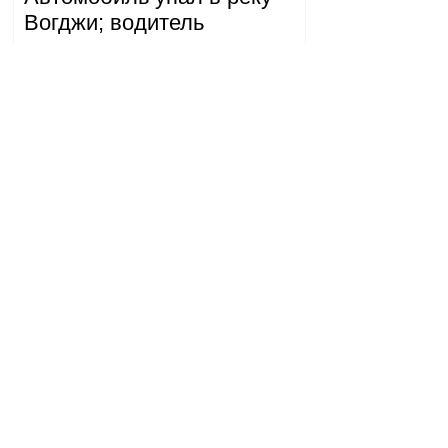
Вогджи; водитель
госпитализирован.
18.32.28.07.2026
Генеральная прокуратура