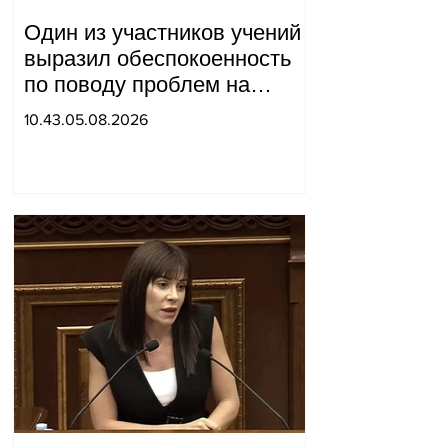
Один из участников учений
выразил обеспокоенность
по поводу проблем на
одном из постов в Сюнике.
10.43.05.08.2026
Начальник Генерального
штаба совершил
неожиданный визит.