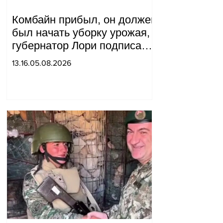
Комбайн прибыл, он должен
был начать уборку урожая,
губернатор Лори подписал
постановление о запрете
13.16.05.08.2026
благотворительности, что
мы будем делать?
Андраник Геворгян