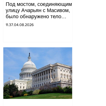
Под мостом, соединяющим
улицу Ачарьян с Масивом,
было обнаружено тело
мужчины, на котором были
11.37.04.08.2026
найдены две буквы.