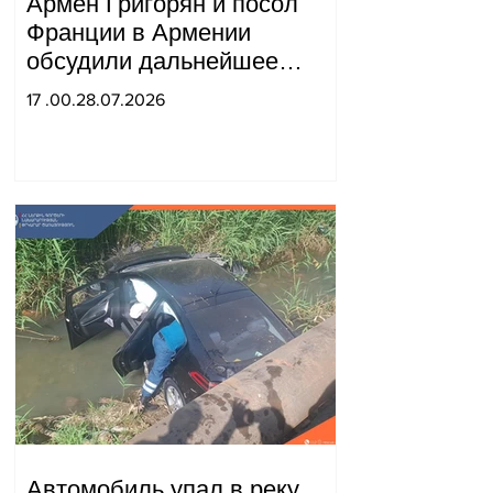
Армен Григорян и посол
Франции в Армении
обсудили дальнейшее
укрепление стратегического
17 .00.28.07.2026
партнерства.
Автомобиль упал в реку