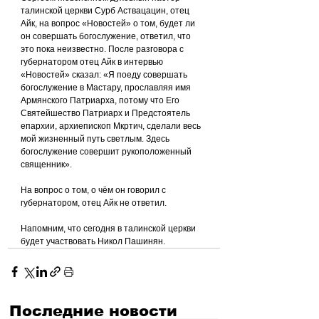
талинской церкви Сурб Аствацацин, отец 
Айк, на вопрос «Новостей» о том, будет ли 
он совершать богослужение, ответил, что 
это пока неизвестно. После разговора с 
губернатором отец Айк в интервью 
«Новостей» сказал: «Я поеду совершать 
богослужение в Мастару, прославляя имя 
Армянского Патриарха, потому что Его 
Святейшество Патриарх и Предстоятель 
епархии, архиепископ Мкртич, сделали весь 
мой жизненный путь светлым. Здесь 
богослужение совершит рукоположенный 
священник».
На вопрос о том, о чём он говорил с 
губернатором, отец Айк не ответил.
Напомним, что сегодня в талинской церкви 
будет участвовать Никол Пашинян.
Последние новости