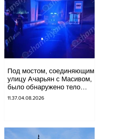
Под мостом, соединяющим
улицу Ачарьян с Масивом,
было обнаружено тело
мужчины, на котором были
11.37.04.08.2026
найдены две буквы.