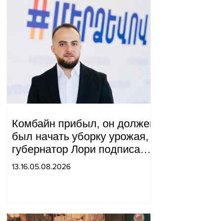
Комбайн прибыл, он должен
был начать уборку урожая,
губернатор Лори подписал
постановление о запрете
13.16.05.08.2026
благотворительности, что
мы будем делать?
Андраник Геворгян