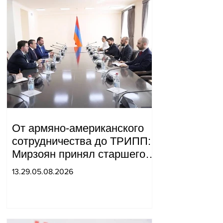
От армяно-американского
сотрудничества до ТРИПП:
Мирзоян принял старшего
советника специального
13.29.05.08.2026
посланника США.