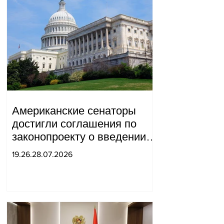
Американские сенаторы
достигли соглашения по
законопроекту о введении
новых санкций против
19.26.28.07.2026
России и Ирана.