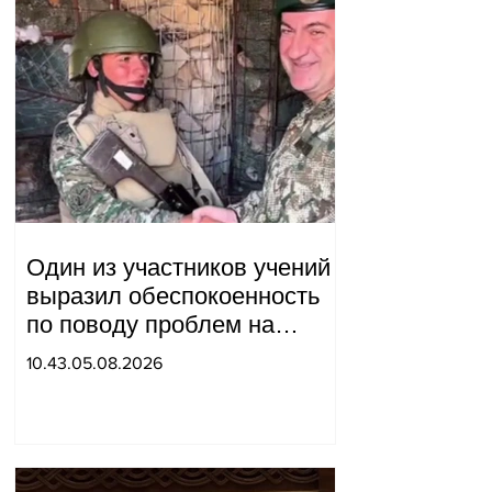
Один из участников учений
выразил обеспокоенность
по поводу проблем на
одном из постов в Сюнике.
10.43.05.08.2026
Начальник Генерального
штаба совершил
неожиданный визит.