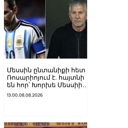
Մեսսին ընտանիքի հետ
Ռոսարիոյում է. հայտնի
են հոր՝ Խորխե Մեսսիի
հուղարկավnրnւթյան
13.00.08.08.2026
մանրամասները