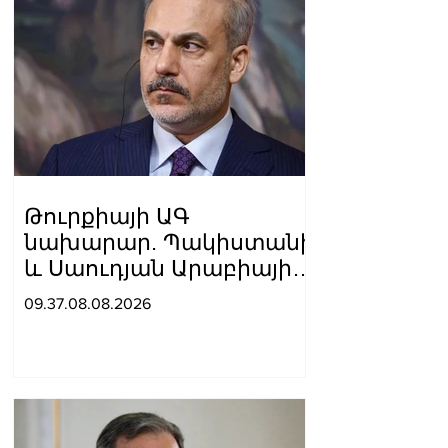
Թուրքիայի ԱԳ
նախարար. Պակիստանի
և Սաուդյան Արաբիայի
հետ պաշտպանական
09.37.08.08.2026
պակտը նման է ՆԱՏՕ 5-
րդ հոդվածին