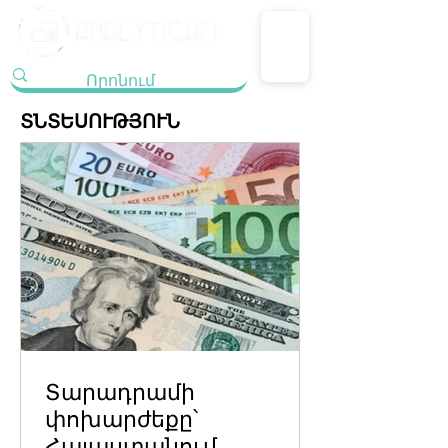
ՏՆՏԵՍՈՒԹՅՈՒՆ
Տարադրամի
փոխարժեքը՝
Հայաստանում