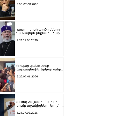
բացարկ հայտներ, այլ
կարճեր քրեական գործը.
18.00.07.08.2026
Լևոն Քոչարյան
Կաթողիկոսի գործը քննող
դատավորն ինքնաբացարկ
հայտնեց
17.37.07.08.2026
«Երկար կյանք տուր
Հայրապետին, երկար օրեր՝
Հայոց Հոր».
քաղաքացիները
16.22.07.08.2026
դատարանի բակում
երգեցին
«Ուժեղ Հայաստան»-ի մի
խումբ աջակիցների կողմից
քարոզչությանը
խոչընդոտելու վերաբերյալ
15.24.07.08.2026