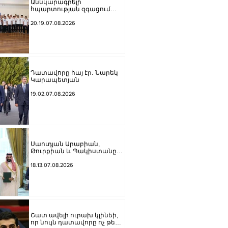
Աննկարագրելի
հպարտության զգացում
ունեցանք, երբ հնչեց ՀՀ
օրհներգը, ու բարձրացվեց
20.19.07.08.2026
մեր եռագույնը․ Ժաննա
Անդրեասյանն ընդունել է
հունահռոմեական և ազատ
ոճի ըմբշամարտի
պատանեկան
հավաքականների
Դատավորը հայ էր․ Նարեկ
անդամներին
Կարապետյան
19.02.07.08.2026
Սաուդյան Արաբիան,
Թուրքիան և Պակիստանը
ստորագրել են հավաքական
պաշտպանության մասին
18.13.07.08.2026
համաձայնագիր
Շատ ավելի ուրախ կլինեի,
որ նույն դատավորը ոչ թե