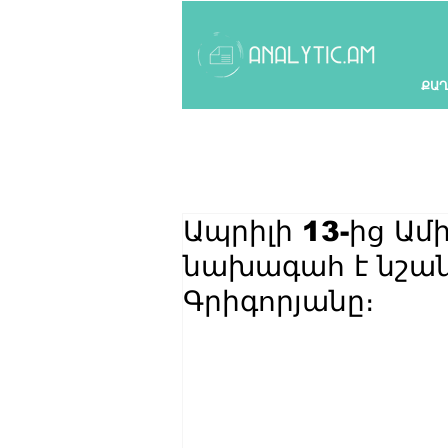
ՔԱՂ
Ապրիլի 13-ից Ամ
նախագահ է նշան
Գրիգորյանը։