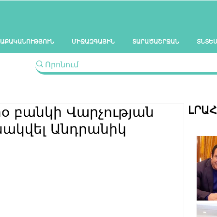
ԱՔԱԿԱՆՈՒԹՅՈՒՆ
ՄԻՋԱԶԳԱՅԻՆ
ՏԱՐԱԾԱՇՐՋԱՆ
ՏՆՏԵ
ԼՐԱ
իօ բանկի Վարչության
ակվել Անդրանիկ