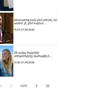
քրեական վարույթի
նախաքննությունն
ավարտվել է
Արտառոց բան չեմ տեսել, որ
ասեմ՝ չէ, չեմ ուզում
Վարդևանյանը լինի, ուզում
եմ Կարապետյանը կամ
15.07.07.08.2026
Ղազինյանը լինի մեր
թեկնածուն. Գաբրիելյանը՝
ԱԺ փոխնախագահի
ընդդիմադիր թեկնածուի
ընտրության մասին
26-ամյա հայտնի
տիկտոկերը մահացել է
քաղցկեղից
13.56.07.08.2026
1
/
3717