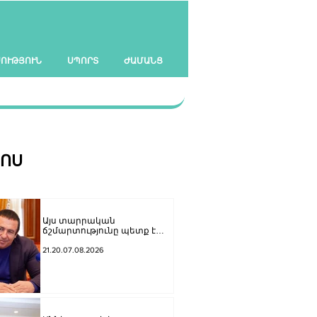
ՍՈՒԹՅՈՒՆ
ՍՊՈՐՏ
ԺԱՄԱՆՑ
ՀՈՍ
Այս տարրական
ճշմարտությունը պետք է
հասցնել Փաշինյանի
ուժայիններին և
21.20.07.08.2026
դատավորներին