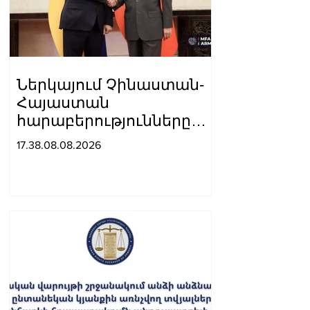
Ներկայում Չինաստան-
Հայաստան
հարաբերությունները
զարգանում են կայուն
17.38.08.08.2026
դինամիկայով․
Չինաստանի ԱԳ
նախարարը՝ Արարատ
Միրզոյանին