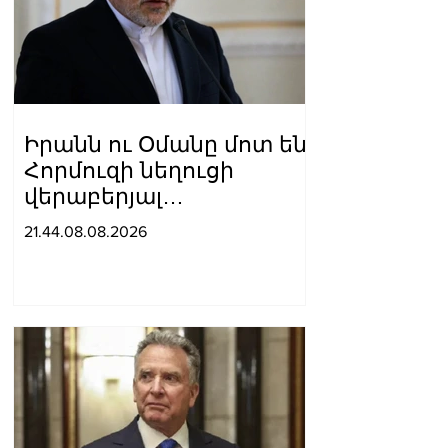
Իրանն ու Օմանը մոտ են
Հորմուզի նեղուցի
վերաբերյալ
համաձայնության
21.44.08.08.2026
հասնելուն. Արաղչի