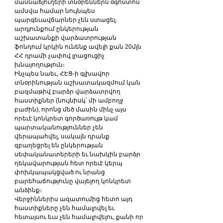
մասնաճյուղերի տնօրեններն օգոստոս 
ամսվա համար նույնպես 
պարգեւավճարներ չեն ստացել. 
արդյունքում ընկերության 
աշխատանքի վարձատրության 
ֆոնդում կրկին ունենք ավելի քան 20մլն 
ՀՀ դրամի չափով լրացուցիչ 
խնայողություն։
Ինչպես նաեւ, ՀԷՑ-ի գլխավոր 
տնօրինության աշխատակազմում կան 
բազմաթիվ բարձր վարձատրվող 
հաստիքներ (նույնիսկ՝ մի ամբողջ 
բաժին), որոնց մեծ մասին մինչ այս 
որեւէ կոնկրետ գործառույթ կամ 
պարտականություններ չեն 
վերապահվել, սակայն դրանք 
զբաղեցրել են ընկերության 
սեփականատերերի եւ նախկին բարձր 
ղեկավարության հետ որեւէ կերպ 
փոխկապակցված ու նրանց 
բարեհաճությունը վայելող կոնկրետ 
անձինք։
Վերջիններիս ազատումից հետո այդ 
հաստիքները չեն համալրվել եւ 
հետայսու եւս չեն համալրվելու, քանի որ 