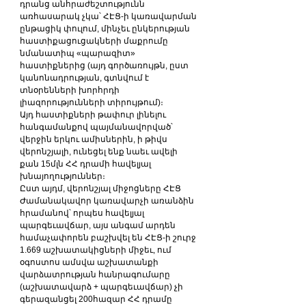
դրանց անհրաժեշտությունն 
առհասարակ չկա՝ ՀԷՑ-ի կառավարման 
ընթացիկ փուլում, մինչեւ ընկերության 
հաստիքացուցակների մաքրումը 
նմանատիպ «պարազիտ» 
հաստիքներից (այդ գործառույթն, ըստ 
կանոնադրության, գտնվում է 
տնօրենների խորհրդի 
լիազորությունների տիրույթում)։
Այդ հաստիքների թափուր լինելու 
հանգամանքով պայմանավորված՝ 
վերջին երկու ամիսներին, ի թիվս 
վերոնշյալի, ունեցել ենք նաեւ ավելի 
քան 15մլն ՀՀ դրամի հավելյալ 
խնայողություններ։
Ըստ այդմ, վերոնշյալ միջոցները ՀԷՑ 
Ժամանակավոր կառավարչի առանձին 
հրամանով՝ որպես հավելյալ 
պարգեւավճար, այս անգամ արդեն 
համաչափորեն բաշխվել են ՀԷՑ-ի շուրջ 
1.669 աշխատակիցների միջեւ, ում 
օգոստոս ամսվա աշխատանքի 
վարձատրության հանրագումարը 
(աշխատավարձ + պարգեւավճար) չի 
գերազանցել 200հազար ՀՀ դրամը 