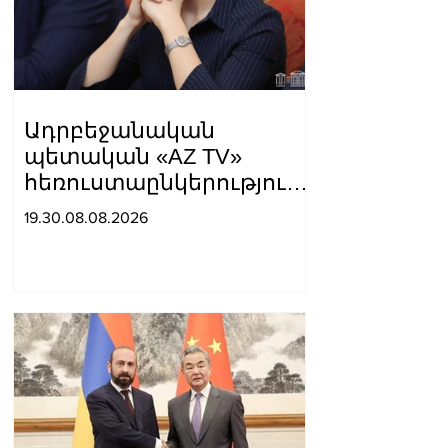
հիանալի երկրների ապագան՝
լուսավոր»,-գրել է նա։
Ադրբեջանական
պետական «AZ TV»
հեռուստաընկերությունը
ռեպորտաժ է
19.30.08.08.2026
հրապարակել, որտեղ
Սյունիքը համարել են
«Արևմտյան Ադրբեջանի»
մաս. Տաթև
Հայրապետյան