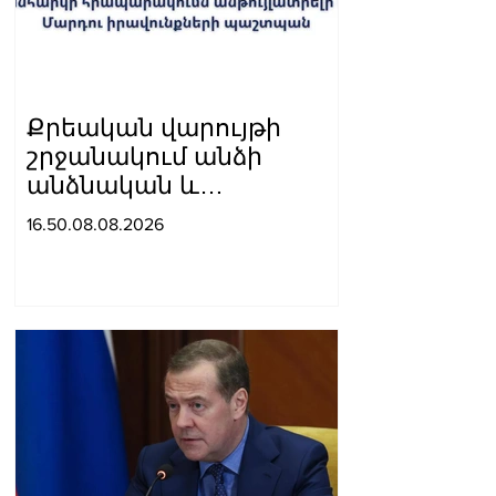
Քրեական վարույթի
շրջանակում անձի
անձնական և
ընտանեկան կյանքին
16.50.08.08.2026
առնչվող տվյալների
անհարկի
հրապարակումն
անթույլատրելի է. ՄԻՊ