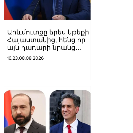
Արևմուտքը երես կթեքի
Հայաստանից, հենց որ
այն դադարի նրանց
համար
16.23.08.08.2026
հետաքրքրություն
ներկայացնել որպես
«Ռուսաստանի դեմ
գործիք»․ Մեդվեդև