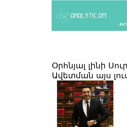
ՔԱՂ
Օրհնյալ լինի Սո
Ավետման այս լու