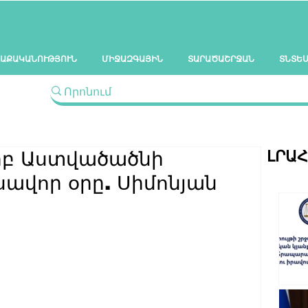
ԱՔԱԿԱՆՈՒԹՅՈՒՆ
ՄԻՋԱԶԳԱՅԻՆ
ՏԱՐԱԾԱՇՐՋԱՆ
ՏՆՏԵ
ԼՐԱ
ւրբ Աստվածածնի
սավոր օրը. Սիմոնյան