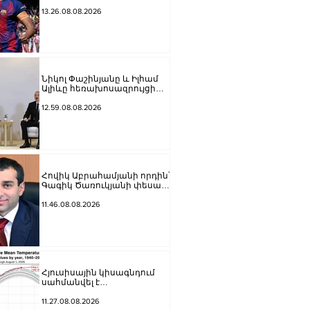
ակումբում. Ֆաբրիցիո
Ռոմանո
13.26.08.08.2026
Նիկոլ Փաշինյանը և Իլհամ
Ալիևը հեռախոսազրույցի
ընթացքում ընդգծել են
Ադրբեջանի և Հայաստանի
12.59.08.08.2026
միջև հարաբերությունների
կարգավորման գործում
վերջին մեկ տարվա
ընթացքում արձանագրված
առաջընթացը
Հովիկ Աբրահամյանի որդին՝
Գագիկ Ծառուկյանի փեսան,
ձերբակալվել է սպանություն
պատվիրելու մեղադրանքով
11.46.08.08.2026
Հյուսիսային կիսագնդում
սահմանվել է
ջերմաստիճանային նոր
ռեկորդ․ Լևոն Ազիզյան
11.27.08.08.2026