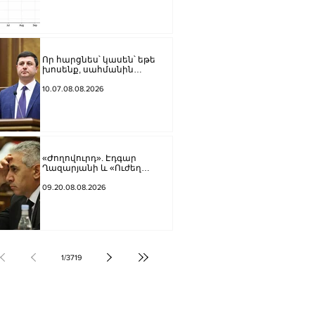
Որ հարցնես՝ կասեն՝ եթե
խոսենք, սահմանին
խաղաղություն չի լինի,
պшտերազմ կuադրենք և այլ
10.07.08.08.2026
հիմարnւթյուններ․ Տիգրան
Աբրահամյան
«Ժողովուրդ». Էդգար
Ղազարյանի և «Ուժեղ
Հայաստան»-ի
հարաբերությունները լարվել
09.20.08.08.2026
են
1
/
3719