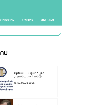
ՍՈՒԹՅՈՒՆ
ՍՊՈՐՏ
ԺԱՄԱՆՑ
ՀՈՍ
Քրեական վարույթի
շրջանակում անձի
անձնական և ընտանեկան
կյանքին առնչվող տվյալների
16.50.08.08.2026
անհարկի հրապարակումն
անթույլատրելի է. ՄԻՊ