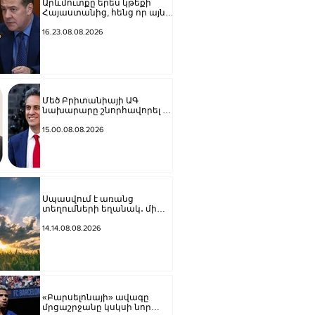
Արևմուտքը երես կթեքի
Հայաստանից, հենց որ այն
դադարի նրանց համար
հետաքրքրություն
16.23.08.08.2026
ներկայացնել որպես
«Ռուսաստանի դեմ գործիք»․
Մեդվեդև
Մեծ Բրիտանիայի ԱԳ
նախարարը շնորհավորել է
Արարատ Միրզոյանին
15.00.08.08.2026
Սպասվում է առանց
տեղումների եղանակ․ մի
շարք շրջաններում
սպասվում է բարձր կարգի
14.14.08.08.2026
հրդեհավտանգ իրավիճակ
«Բարսելոնայի» ավագը
մրցաշրջանը կսկսի նոր