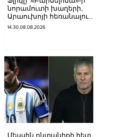
Ֆլիկը՝ «Բարսելոնա»-ի
նորամուտի խաղերի,
Արաուխոյի հեռանալու և
Ռաֆինյայի դերի մասին
14.30.08.08.2026
Մեսսին ընտանիքի հետ