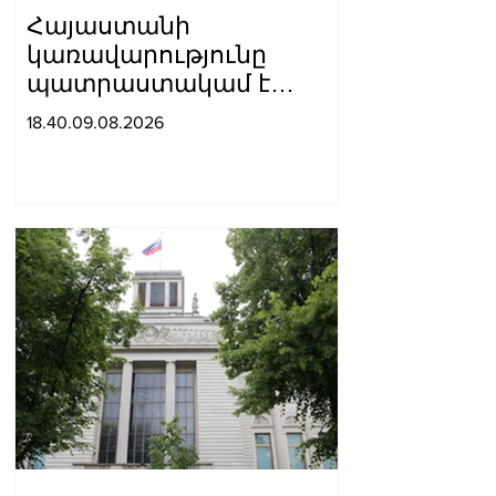
Հայաստանի
կառավարությունը
պատրաստակամ է
խորացնելու
18.40.09.08.2026
Սինգապուրի հետ
փոխշահավետ
համագործակցությունը
երկուստեք
հետաքրքրություն
ներկայացնող բոլոր
ոլորտներում. Փաշինյան