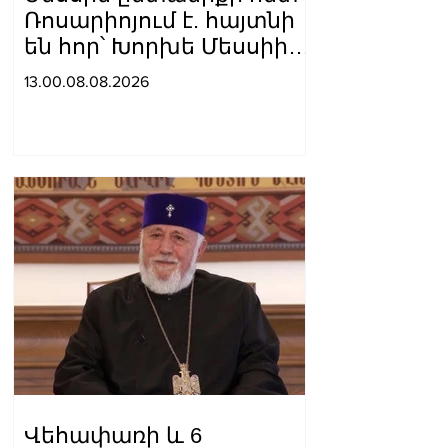
Ռոսարիոյում է. հայտնի
են հոր՝ Խորխե Մեսսիի
հուղարկավnրnւթյան
13.00.08.08.2026
մանրամասները
Վեհափառի և 6