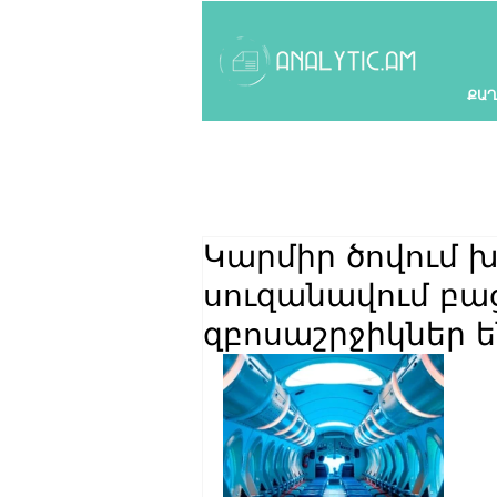
ՔԱՂ
Կարմիր ծովում
սուզանավում բա
զբոսաշրջիկներ ե