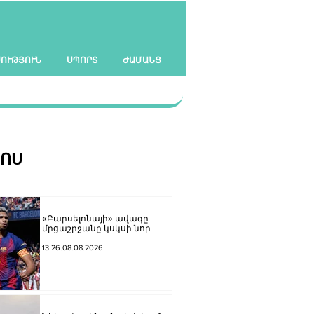
ՍՈՒԹՅՈՒՆ
ՍՊՈՐՏ
ԺԱՄԱՆՑ
ՀՈՍ
«Բարսելոնայի» ավագը
մրցաշրջանը կսկսի նոր
ակումբում. Ֆաբրիցիո
Ռոմանո
13.26.08.08.2026