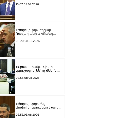
խաղաղություն չի լինի,
պшտերազմ կuադրենք և այլ
10.07.08.08.2026
հիմարnւթյուններ․ Տիգրան
Աբրահամյան
«Ժողովուրդ». Էդգար
Ղազարյանի և «Ուժեղ
Հայաստան»-ի
հարաբերությունները լարվել
09.20.08.08.2026
են
«Հրապարակ». Խիստ
զգուշացրել են՝ ոչ մեկին
չասել պարգեւավճարի
չափը, սպառնացել ազատել
08.56.08.08.2026
«Ժողովուրդ». Ինչ
փոփոխություններ է արել
ԱԺ-ում Ռուբեն Ռուբինյանը
08.53.08.08.2026