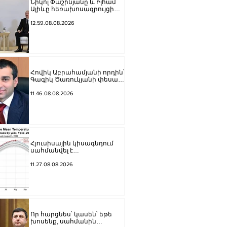
Նիկոլ Փաշինյանը և Իլհամ
Ալիևը հեռախոսազրույցի
ընթացքում ընդգծել են
Ադրբեջանի և Հայաստանի
12.59.08.08.2026
միջև հարաբերությունների
կարգավորման գործում
վերջին մեկ տարվա
ընթացքում արձանագրված
առաջընթացը
Հովիկ Աբրահամյանի որդին՝
Գագիկ Ծառուկյանի փեսան,
ձերբակալվել է սպանություն
պատվիրելու մեղադրանքով
11.46.08.08.2026
Հյուսիսային կիսագնդում
սահմանվել է
ջերմաստիճանային նոր
ռեկորդ․ Լևոն Ազիզյան
11.27.08.08.2026
Որ հարցնես՝ կասեն՝ եթե
խոսենք, սահմանին