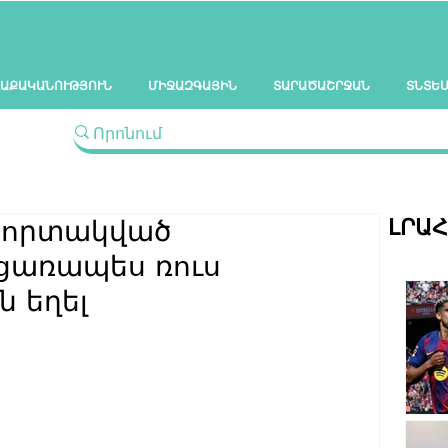
ԱՔԱԿԱՆՈՒԹՅՈՒՆ
ՄԻՋԱԶԳԱՅԻՆ
ՏԱՐԱԾԱՇՐՋԱՆ
ՏՆՏԵ
ԼՐԱ
 խորտակված
ցառապես ռուս
ն եղել