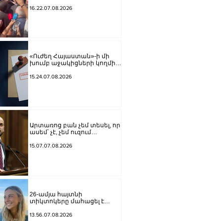
Հայոց Հոր».
քաղաքացիները
16.22.07.08.2026
դատարանի բակում
երգեցին
«Ուժեղ Հայաստան»-ի մի
խումբ աջակիցների կողմից
քարոզչությանը
խոչընդոտելու վերաբերյալ
15.24.07.08.2026
քրեական վարույթի
նախաքննությունն
ավարտվել է
Արտառոց բան չեմ տեսել, որ
ասեմ՝ չէ, չեմ ուզում
Վարդևանյանը լինի, ուզում
եմ Կարապետյանը կամ
15.07.07.08.2026
Ղազինյանը լինի մեր
թեկնածուն. Գաբրիելյանը՝
ԱԺ փոխնախագահի
ընդդիմադիր թեկնածուի
ընտրության մասին
26-ամյա հայտնի
տիկտոկերը մահացել է
քաղցկեղից
13.56.07.08.2026