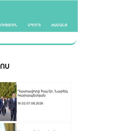
ՍՈՒԹՅՈՒՆ
ՍՊՈՐՏ
ԺԱՄԱՆՑ
ՀՈՍ
Դատավորը հայ էր․ Նարեկ
Կարապետյան
19.02.07.08.2026