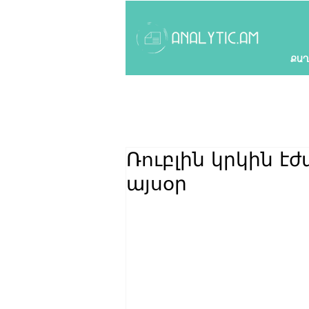
ՔԱՂ
Ռուբլին կրկին է
այսօր