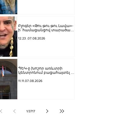
Բլոգեր «Թու-թու-թու Լավա»-
ի՝ համացանցով տարածած
գովազդի կեղծ լինելու մասին
ոստիկանությունը
12.23 .07.08.2026
բազմաթիվ ահազանգեր է
ստացել. նյութերը
փոխանցվել են քննչական
բաժին
ՊԵԿ-ը խոշոր առևտրի
կենտրոնում բացահայտել է
1,3 մլրդ դրամի թաքցված
հարկման օբյեկտ
11.11.07.08.2026
1
/
3717