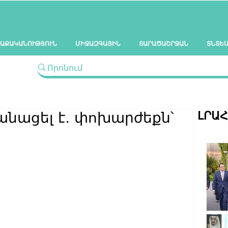
ԱՔԱԿԱՆՈՒԹՅՈՒՆ
ՄԻՋԱԶԳԱՅԻՆ
ՏԱՐԱԾԱՇՐՋԱՆ
ՏՆՏԵ
ԼՐԱ
ժանացել է․ փոխարժեքն՝