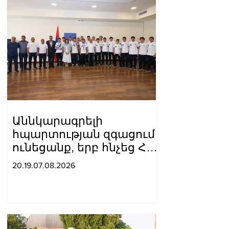
Աննկարագրելի
հպարտության զգացում
ունեցանք, երբ հնչեց ՀՀ
օրհներգը, ու
20.19.07.08.2026
բարձրացվեց մեր
եռագույնը․ Ժաննա
Անդրեասյանն ընդունել է
հունահռոմեական և
ազատ ոճի ըմբշամարտի