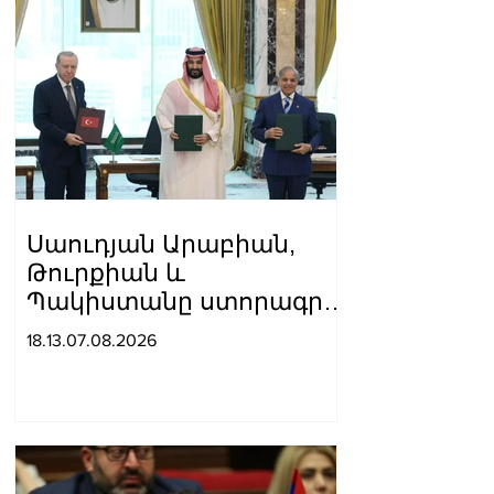
Սաուդյան Արաբիան,
Թուրքիան և
Պակիստանը ստորագրել
են հավաքական
18.13.07.08.2026
պաշտպանության
մասին համաձայնագիր