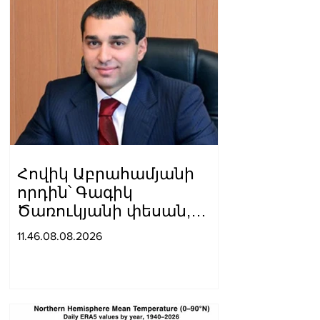
վերջին մեկ տարվա
ընթացքում
արձանագրված
առաջընթացը
Հովիկ Աբրահամյանի
որդին՝ Գագիկ
Ծառուկյանի փեսան,
ձերբակալվել է
11.46.08.08.2026
սպանություն
պատվիրելու
մեղադրանքով