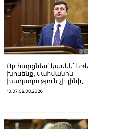
Որ հարցնես՝ կասեն՝ եթե
խոսենք, սահմանին
խաղաղություն չի լինի,
պшտերազմ կuադրենք և
10.07.08.08.2026
այլ հիմարnւթյուններ․
Տիգրան Աբրահամյան