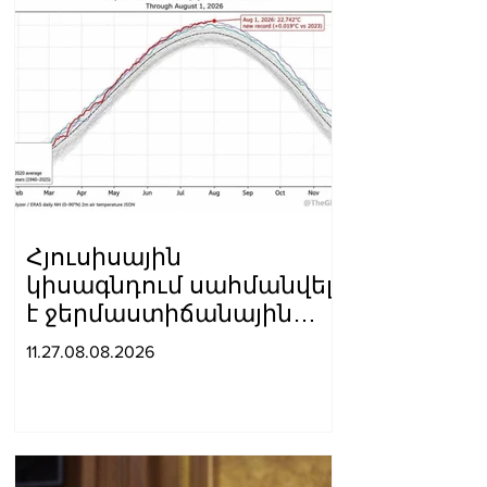
Հյուսիսային
կիսագնդում սահմանվել
է ջերմաստիճանային
նոր ռեկորդ․ Լևոն
11.27.08.08.2026
Ազիզյան