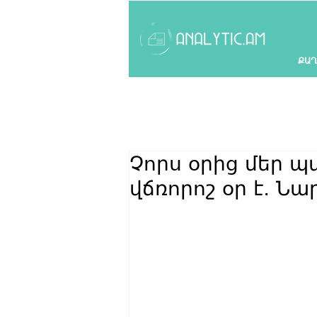
ՔԱՂ
Չորս օրից մեր 
վճռորոշ օր է․ 