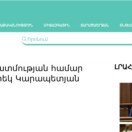
ԱՔԱԿԱՆՈՒԹՅՈՒՆ
ՄԻՋԱԶԳԱՅԻՆ
ՏԱՐԱԾԱՇՐՋԱՆ
ՏՆՏԵ
ԼՐԱ
պատմության համար
Նարեկ Կարապետյան