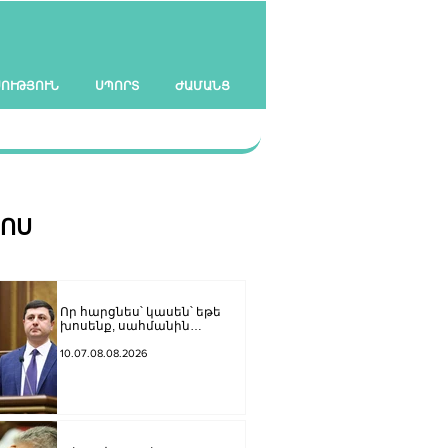
ՍՈՒԹՅՈՒՆ
ՍՊՈՐՏ
ԺԱՄԱՆՑ
ՀՈՍ
Որ հարցնես՝ կասեն՝ եթե
խոսենք, սահմանին
խաղաղություն չի լինի,
պшտերազմ կuադրենք և այլ
10.07.08.08.2026
հիմարnւթյուններ․ Տիգրան
Աբրահամյան