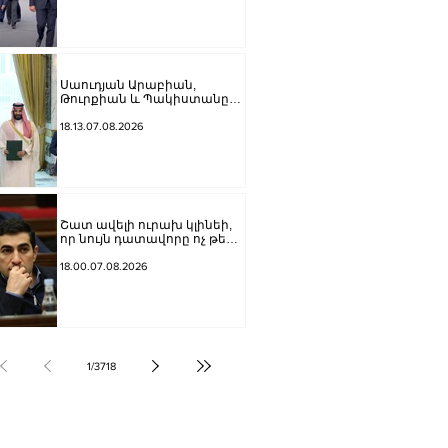
Սաուդյան Արաբիան,
Թուրքիան և Պակիստանը
ստորագրել են հավաքական
պաշտպանության մասին
18.13.07.08.2026
համաձայնագիր
Շատ ավելի ուրախ կլինեի,
որ նույն դատավորը ոչ թե
բացարկ հայտներ, այլ
կարճեր քրեական գործը.
18.00.07.08.2026
Լևոն Քոչարյան
1
/
3718