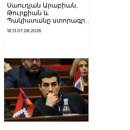
Սաուդյան Արաբիան,
Թուրքիան և
Պակիստանը ստորագրել
են հավաքական
18.13.07.08.2026
պաշտպանության
մասին համաձայնագիր