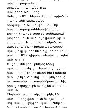
տիրող իրարամերժ 
տրամադրությունները եւ 
մտահոգությունները։
Ասել է, որ ՔՊ-ի ներսում մտահոգված են 
Փաշինյանի չափազանց 
հուզականությամբ, վտանգավոր 
հայտարարություններով։ Նրանք՝ 
բոլորը, իհարկե, շատ են ցանկանում 
խորհրդարան անցնել, իշխանություն 
լինել, սակայն սկսել են կասկածել ու 
վախենում են, որ իրենց առաջնորդի 
սխալները կարող են խոչընդոտել դրան, 
քանի որ ՔՊ-ի դիրքերը «նախկինի պես 
ամուր չեն»։
Փաշինյանն իրեն բնորոշ ոճով 
պատասխանել է, որ նրանք ոչինչ չեն 
հասկանում, «ինքը գիտի՝ ինչ է անում», 
եւ հավելել է. «Դրանց ասա՝ թող իրենց 
աշխատանքը կատարեն՝ ըստ պլանի, 
իրենց գործը չի, թե ես ինչ եմ անում ու 
ասում»։
Ընդհանուր առմամբ, իհարկե, ՔՊ 
անդամները վստահ են հաղթանակի 
մեջ, սակայն վերջերս կասկածներ են 
ծագել։ Նրանք իրար մեջ խոսում են, որ 