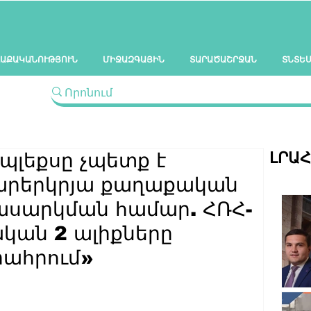
ԱՔԱԿԱՆՈՒԹՅՈՒՆ
ՄԻՋԱԶԳԱՅԻՆ
ՏԱՐԱԾԱՇՐՋԱՆ
ՏՆՏԵ
ԼՐԱ
պլեքսը չպետք է
արերկրյա քաղաքական
ասարկման համար. ՀՌՀ-
սական 2 ալիքները
րահրում»