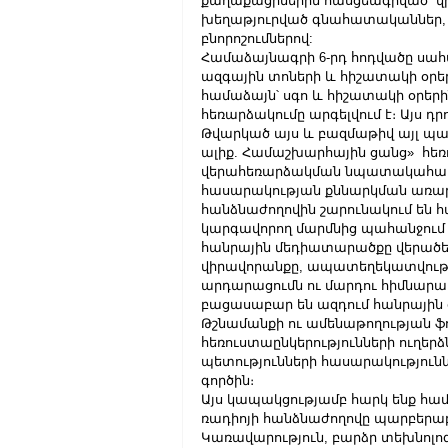
քաղաքացիներին հասցեագրված  վ
խեղաթյուրված գնահատականներ, փ
բնորոշումներով:
Համաձայնագրի 6-րդ հոդվածը սահ
ազգային տոների և հիշատակի օրեր
համաձայն՝ սգո և հիշատակի օրերի
հեռարձակումը արգելվում է։ Այս դ
Թվարկած այս և բազմաթիվ այլ պա
ալիք. Համաշխարհային ցանց»  հե
վերահեռարձակման նպատակահարմար
հասարակության քննարկման առար
հանձնաժողովին շարունակում են հ
կարգավորող մարմնից պահանջում 
հանրային մեդիատարածքը վերածել
վիրավորանքը, ապատեղեկատվությո
արդարացումն ու մարդու հիմնարար
բացասաբար են ազդում հանրային 
Թշնամանքի ու ամենաթողության ֆո
հեռուստաընկերությունների ուղերձ
պետությունների հասարակություննե
գործին։
Այս կապակցությամբ հարկ ենք համ
ռադիոյի հանձնաժողովը պարբերաբ
Կառավարություն, բարձր տեխնոլո