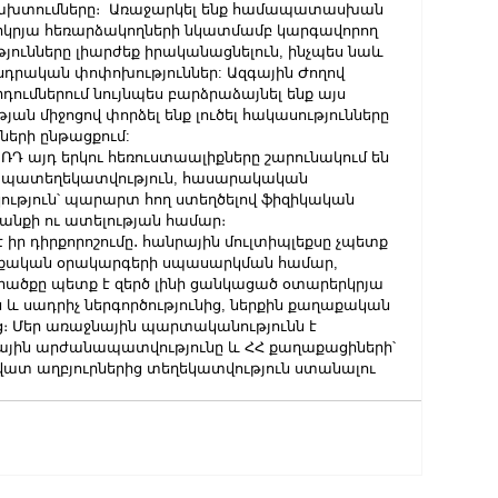
ախտումները։  Առաջարկել ենք համապատասխան 
երկրյա հեռարձակողների նկատմամբ կարգավորող 
յունները լիարժեք իրականացնելուն, ինչպես նաև 
ական փոփոխություններ: Ազգային Ժողով 
ումներում նույնպես բարձրաձայնել ենք այս 
ան միջոցով փորձել ենք լուծել հակասությունները 
ների ընթացքում:
ՌԴ այդ երկու հեռուստաալիքները շարունակում են 
  ապատեղեկատվություն, հասարակական 
ություն՝ պարարտ հող ստեղծելով ֆիզիկական 
անքի ու ատելության համար։
ր դիրքորոշումը․ հանրային մուլտիպլեքսը չպետք 
քական օրակարգերի սպասարկման համար, 
քը պետք է զերծ լինի ցանկացած օտարերկրյա 
 և սադրիչ ներգործությունից, ներքին քաղաքական 
ց։ Մեր առաջնային պարտականությունն է 
ային արժանապատվությունը և ՀՀ քաղաքացիների՝ 
տ աղբյուրներից տեղեկատվություն ստանալու 