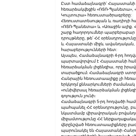
Ըստ համաձայնագրի՝ Հայաստանի հ
հեռարձակվեցին «ՌՏՌ-Պլանետա», «
Կուլտուրա» հեռուստածրագրերը:
Հեռուստատեսության և ռադիոյի հ
«ՌՏՌ-Պլանետա» և «Առաջին ալիք.
շարք հաղորդումներ պարբերաբար
դրույթները, թե՛ ՀՀ օրենսդրությո
և Հայաստանի միջև ավանդական, 
հարաբերությունների հետ:
Այսպես, Համաձայնագրի 4-րդ հոդվ
պարտավորվում է Հայաստանի հանր
հեռարձակման լիցենզիա, որը իրավ
տարածքում։ Համաձայնագրի ստորագր
Հանրային հեռուստաալիքը չի հեռա
երկկողմ քննարկումների ժամանակ հ
«ունիվերսալ հեռարձակման լիցենզի
գոյություն չունի։
Համաձայնագրի 5-րդ հոդվածի համ
պահպանել ՀՀ օրենսդրությունը, բ
նկատմամբ վիրավորական բովանդակ
միջամտությունը ՀՀ ներքաղաքական
վերընշված հեռուստաալիքները բազմ
պարունակել են Հայաստանի Հան