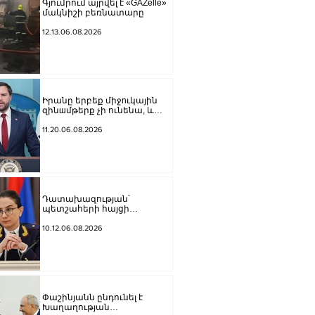
Գյումրում այրվել է «GAZelle»
մակնիշի բեռնատարը
12.13.06.08.2026
Իրանը երբեք միջnւկային
զինшմթերք չի ունենա, և
ԱՄՆ-ը կօգտագործի իր
ունեցած բոլոր գործիքները,
11.20.06.08.2026
որ այդ հարցը հասցնի ճիշտ
հանգուցալուծման․ Վենս
Դատախազության՝
պետշահերի հայցի
շրջանակում Հայաստանի
Հանրապետությանը
10.12.06.08.2026
վերադարձված գույքն
ամրացվեց ՏԿԵՆ պետական
գույքի կառավարման
կոմիտեին
Փաշինյանն ընդունել է
Խաղաղության