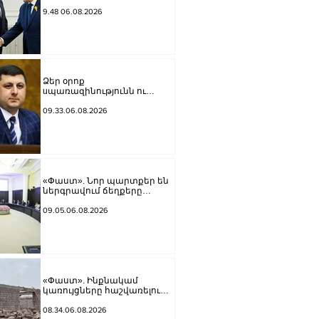
առաքելությունների
հարցերով ԱՄՆ հատուկ
9.48 06.08.2026
բանագնացի ավագ
խորհրդական Արյե
Լայթսթոունին և
Կոնստանտին Սոկոլովին
Ձեր օրոք
uպառազինությունն ու
ռшզմական տեխնիկան մեծ
քանակով որպես ավար
09.33.06.08.2026
հանձնվել են թշնամուն,
խnցվել․ դուք դեռ խոսո՞ւմ
եք․ Տիգրան Աբրահամյան
«Փաստ». Նոր պարտքեր են
ներգրավում ճեղքերը
փակելու համար
09.05.06.08.2026
«Փաստ». Ինքնակամ
կառույցները հաշվառելու
ընթացակարգում նոր
փոփոխություններ
08.34.06.08.2026