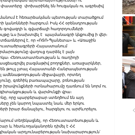
իրավորական արտահայտություններ ու 
աստերը  փոխարինել են հուզական ու ագրեսիվ 
մանում է հեռարձակման պետության տարածքում 
ի կանոնների հարգում։ Իսկ ՀՀ օրենսդրության 
ն գովազդի և զվարճալի հաղորդումների 
րույթը ևս խախտվել է  պայմանագրի կնքումից ի վեր։
տճառներով է, որ «ՌՏՌ-Պլանետա» և «Առաջին 
ռուստածրագրերի Հայաստանում 
ությունը վաղուց դարձել է լայն 
կա։ Հեռուստատեսության և ռադիոյի 
ասցեագրվել բազմաթիվ բողոքներ, առաջարկներ, 
են թույլ չտալ Հայաստանի Հանրապետության 
 ամենաթողության միջավայրի, որտեղ 
ւնը, գռեհիկ բառապաշարը, բռնության 
 իրավունքների ոտնահարումը դառնում են նորմ ու 
գիտակցության և վարմունքի վրա։
նը, որը պարբերաբար ստեղծում են այդ  
ները չեն կարող նպաստել նաև մեր երկու 
րի իրար ճանաչելու, հարգելու ու արժևորելու 
արում տեղեկացնել, որ Հեռուստատեսության և 
ար և հետևողականորեն դիմել է ՀՀ 
գիական արդյունաբերության նախարարություն՝ 