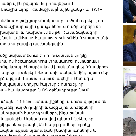
անրային թվային մուլտիպլեքսում 
Առաջին ալիք.  Համաշխարհային ցանց» և «ՌՏՌ-
անձնաժողովը շարունակաբար արձանագրել է, որ 
 Համաշխարհային ցանց» հեռուստածրագրերի մի 
 խախտել և խախտում են թե՛ Համաձայնագրի 
ւնը, նաև ակնհայտ հակասություն ունեն Ռուսաստանի 
փոխհարգալից դաշնակցային 
ածը նախատեսում է, որ  ռուսական կողմը 
ային հեռարձակողին տրամադրել ունիվերսալ 
ունք կտար հեռարձակում իրականացնել ՌԴ ամբողջ 
ելուց անցել է 4․5 տարի, սակայն մինչ այսօր մեր 
րձակվում Ռուսաստանում, ավելին՝ հետագա 
այկական կողմին հայտնի է դարձել, որ 
ա» հասկացություն ՌԴ օրենսդրությունում 
աձայն՝ ՌԴ հեռուստաալիքները պարտավորվում են 
ացառել հայ ժողովրդի և ազգային արժեքների 
ությամբ հաղորդումները, ինչպես նաև 
 կյանքին։ Սակայն ցավով պետք է նշենք, որ 
իցս հեռարձակել են հաղորդումներ, որոնք 
րապետության պետական ինստիտուտներին և 