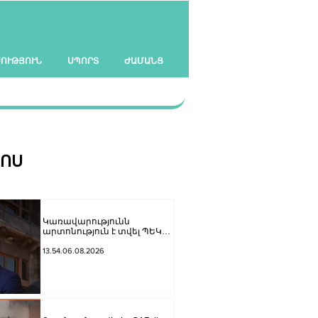
ՍՈՒԹՅՈՒՆ
ՍՊՈՐՏ
ԺԱՄԱՆՑ
ՀՈՍ
Կառավարությունն
արտոնություն է տվել ՊԵԿ
նախկին տեղակալին ու
Պոլիտեխնիկի ռեկտորին
13.54.06.08.2026
պատկանող ընկերությանը