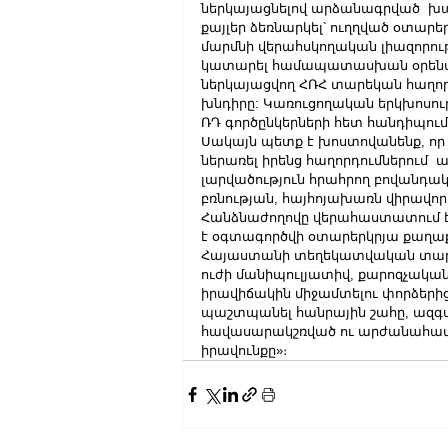
ներկայացնելով արձանագրված  խ
քայլեր ձեռնարկել՝ ուղղված օտար
մարմնի վերահսկողական լիազորութ
կատարել համապատասխան օրենսդր
ներկայացվող ՀՌՀ տարեկան հաղորդ
խնդիրը: Կառուցողական երկխոսությ
ՌԴ գործընկերների հետ հանդիպում
Սակայն պետք է խոստովանենք, որ 
ներառել իրենց հաղորդումներում
լարվածություն հրահրող բովանդակ
բռնության, հայհոյախառն վիրավոր
Հանձնաժողովը վերահաստատում է ի
է օգտագործվի օտարերկրյա քաղա
Հայաստանի տեղեկատվական տարած
ուժի մանիպուլյատիվ, քարոզչական
իրավիճակին միջամտելու փորձերի
պաշտպանել հանրային շահը, ազգ
հավասարակշռված ու արժանահավա
իրավունքը»։