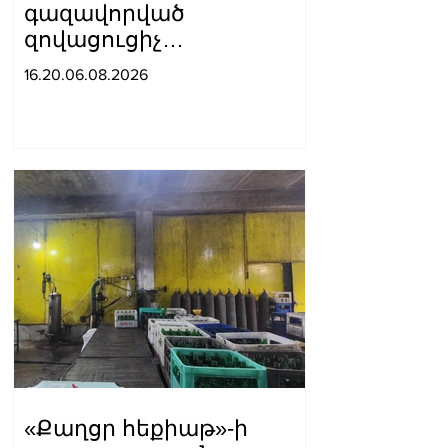
գազավորված
զովացուցիչ
ըմպելիքները չեն
16.20.06.08.2026
արտադրվի
«Քաղցր հեքիաթ»-ի