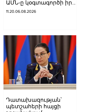
ԱՄՆ-ը կօգտագործի իր
ունեցած բոլոր
11.20.06.08.2026
գործիքները, որ այդ
հարցը հասցնի ճիշտ
հանգուցալուծման․ Վենս
Դատախազության՝
պետշահերի հայցի