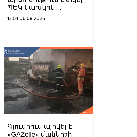
ՊԵԿ նախկին
տեղակալին ու
13.54.06.08.2026
Պոլիտեխնիկի ռեկտորին
պատկանող
ընկերությանը
Գյումրում այրվել է
«GAZelle» մակնիշի