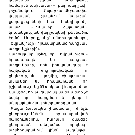
վախենան, չգնան ընտրության, 
համարեն անիմաստ»,-  քարոզարշավի 
շրջանակում Մալաթիա–Սեբաստիա 
վարչական շրջանում նախքան 
քաղաքացիների հետ հանդիպումը՝ 
ասաց «Լուսավոր Հայաստան» 
կուսակցության վարչապետի թեկնածու 
Էդմոն Մարուքյանը՝ անդրադառնալով 
«Եվրանյուզի» հրապարակած հարցման 
արդյունքներին։
Մարուքյանը նշեց, որ «Եվրանյուզով» 
հրապարակել են հարցման 
արդյունքներ, որն իրականացվել է 
հայկական սոցիոլոգիական mi 
ընկերության  կողմից, «խայտառակ 
տվյալներ են հրապարակել, որ 
իշխանությունը 65 տոկոսով հաղթում է»։
Նա նշեց, որ բացարձակապես պետք չէ 
նայել որևէ հարցման և պետք է 
անպայման գնալ ընտրատեղամաս։
«Բացարձակապես չհավատալ  մինչև 
ընտրություններն հրապարակված 
հարցումներին, ուղղակի գնացեք 
ընտրական տեղամաս, որպեսզի 
խորհրդարանում լինեն բազմաթիվ 