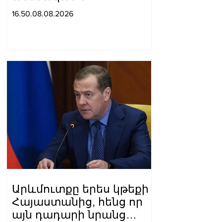
ընտանեկան կյանքին
16.50.08.08.2026
առնչվող տվյալների
անհարկի
հրապարակումն
անթույլատրելի է. ՄԻՊ
Արևմուտքը երես կթեքի
Հայաստանից, հենց որ
այն դադարի նրանց