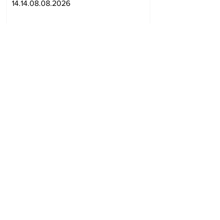
14.14.08.08.2026
կարգի հրդեհավտանգ
իրավիճակ
«Բարսելոնայի» ավագը
մրցաշրջանը կսկսի նոր
ակումբում. Ֆաբրիցիո
Ռոմանո
13.26.08.08.2026