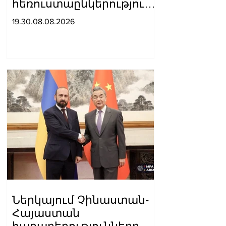
հեռուստաընկերությունը
ռեպորտաժ է
19.30.08.08.2026
հրապարակել, որտեղ
Սյունիքը համարել են
«Արևմտյան Ադրբեջանի»
մաս. Տաթև
Հայրապետյան
Ներկայում Չինաստան-
Հայաստան