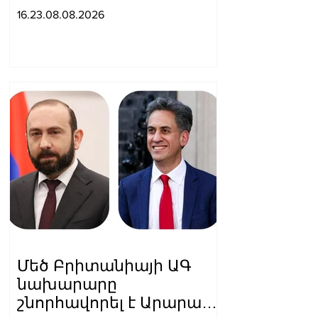
համար
16.23.08.08.2026
հետաքրքրություն
ներկայացնել որպես
«Ռուսաստանի դեմ
գործիք»․ Մեդվեդև
Մեծ Բրիտանիայի ԱԳ
նախարարը
շնորհավորել է Արարատ