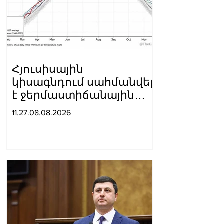
Հյուսիսային
կիսագնդում սահմանվել
է ջերմաստիճանային
նոր ռեկորդ․ Լևոն
11.27.08.08.2026
Ազիզյան