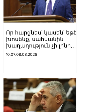
Որ հարցնես՝ կասեն՝ եթե
խոսենք, սահմանին
խաղաղություն չի լինի,
պшտերազմ կuադրենք և
10.07.08.08.2026
այլ հիմարnւթյուններ․
Տիգրան Աբրահամյան