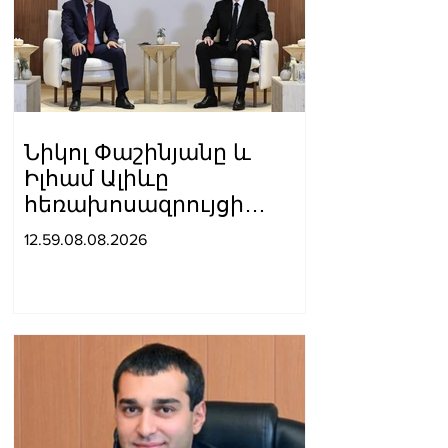
Նիկոլ Փաշինյանը և
Իլհամ Ալիևը
հեռախոսազրույցի
ընթացքում ընդգծել են
12.59.08.08.2026
Ադրբեջանի և
Հայաստանի միջև
հարաբերությունների
կարգավորման գործում
վերջին մեկ տարվա
ընթացքում
արձանագրված
առաջընթացը