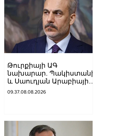
Թուրքիայի ԱԳ
նախարար. Պակիստանի
և Սաուդյան Արաբիայի
հետ պաշտպանական
09.37.08.08.2026
պակտը նման է ՆԱՏՕ 5-
րդ հոդվածին