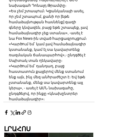
փոխանցմամբ հայտարարել է ԱՄՆ 
նախագահ Դոնալդ Թրամփը։
«Ես չեմ շտապում։ Կցանկանայի ասել, 
որ չեմ շտապում, քանի որ [եթե 
համաձայնության հասնենք] գազի 
գները կնվազեն, բայց եթե շտապեք, լավ 
համաձայնագիր չեք ստանա», -ասել է 
նա Fox News-ին տված հարցազրույցում։
«Կարծում եմ՝ կամ լավ համաձայնագիր 
կստանանք, կամ էլ սա կավարտենք 
ռազմական ճանապարհով»,- ընդգծել է 
Սպիտակ տան ղեկավարը։
«Կարծում եմ՝ դանդաղ, բայց 
հաստատուն քայլերով մենք ստանում 
ենք այն, ինչ մեզ անհրաժեշտ է։ Եվ եթե 
չստանանք, մենք սա կավարտենք այլ 
կերպ», - ասել է ԱՄՆ նախագահը, 
ընդգծելով, որ ինքը «կնախընտրեր 
համաձայնագիր»։
ԼՐԱՀՈՍ