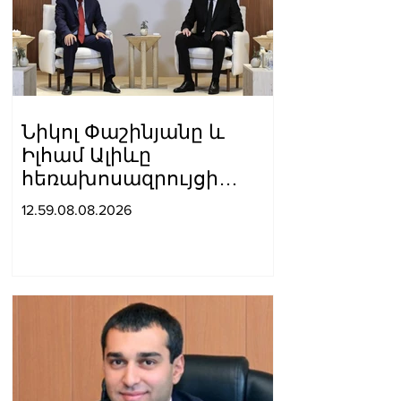
Նիկոլ Փաշինյանը և
Իլհամ Ալիևը
հեռախոսազրույցի
ընթացքում ընդգծել են
12.59.08.08.2026
Ադրբեջանի և
Հայաստանի միջև
հարաբերությունների
կարգավորման գործում
վերջին մեկ տարվա
ընթացքում
արձանագրված
առաջընթացը