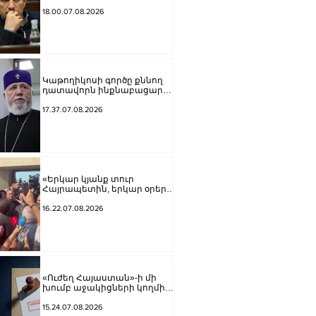
բացարկ հայտներ, այլ
կարճեր քրեական գործը.
18.00.07.08.2026
Լևոն Քոչարյան
Կաթողիկոսի գործը քննող
դատավորն ինքնաբացարկ
հայտնեց
17.37.07.08.2026
«Երկար կյանք տուր
Հայրապետին, երկար օրեր՝
Հայոց Հոր».
քաղաքացիները
16.22.07.08.2026
դատարանի բակում
երգեցին
«Ուժեղ Հայաստան»-ի մի
խումբ աջակիցների կողմից
քարոզչությանը
խոչընդոտելու վերաբերյալ
15.24.07.08.2026