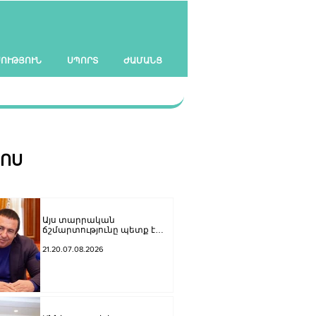
ՍՈՒԹՅՈՒՆ
ՍՊՈՐՏ
ԺԱՄԱՆՑ
ՀՈՍ
Այս տարրական
ճշմարտությունը պետք է
հասցնել Փաշինյանի
ուժայիններին և
21.20.07.08.2026
դատավորներին