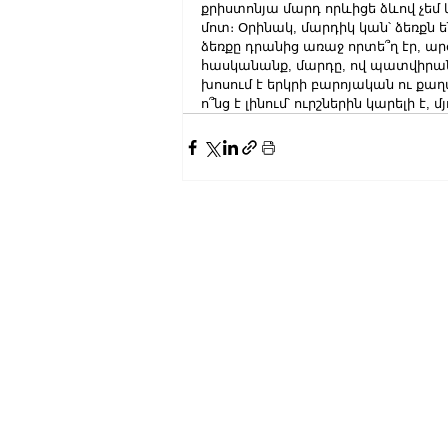
քրիստոնյա մարդ որևիցե ձևով չեմ 
մոտ։ Օրինակ, մարդիկ կան՝ ձեռքն ե
ձեռքը դրանից առաջ որտե՞ղ էր, արժե
հասկանանք, մարդը, ով պատվիրաննե
խոսում է երկրի բարոյական ու քա
ո՞նց է լինում՝ ուրշներին կարելի է, մ