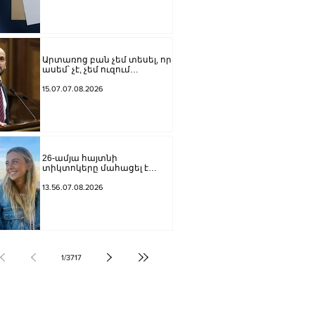
քրեական վարույթի
նախաքննությունն
ավարտվել է
Արտառոց բան չեմ տեսել, որ
ասեմ՝ չէ, չեմ ուզում
Վարդևանյանը լինի, ուզում
եմ Կարապետյանը կամ
15.07.07.08.2026
Ղազինյանը լինի մեր
թեկնածուն. Գաբրիելյանը՝
ԱԺ փոխնախագահի
ընդդիմադիր թեկնածուի
ընտրության մասին
26-ամյա հայտնի
տիկտոկերը մահացել է
քաղցկեղից
13.56.07.08.2026
1
/
3717