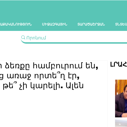
ԱՔԱԿԱՆՈՒԹՅՈՒՆ
ՄԻՋԱԶԳԱՅԻՆ
ՏԱՐԱԾԱՇՐՋԱՆ
ՏՆՏԵ
ԼՐԱ
ձեռքը համբուրում են,
ց առաջ որտե՞ղ էր,
թե՞ չի կարելի. Ալեն