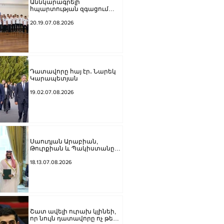
Աննկարագրելի
հպարտության զգացում
ունեցանք, երբ հնչեց ՀՀ
օրհներգը, ու բարձրացվեց
20.19.07.08.2026
մեր եռագույնը․ Ժաննա
Անդրեասյանն ընդունել է
հունահռոմեական և ազատ
ոճի ըմբշամարտի
պատանեկան
հավաքականների
Դատավորը հայ էր․ Նարեկ
անդամներին
Կարապետյան
19.02.07.08.2026
Սաուդյան Արաբիան,
Թուրքիան և Պակիստանը
ստորագրել են հավաքական
պաշտպանության մասին
18.13.07.08.2026
համաձայնագիր
Շատ ավելի ուրախ կլինեի,
որ նույն դատավորը ոչ թե