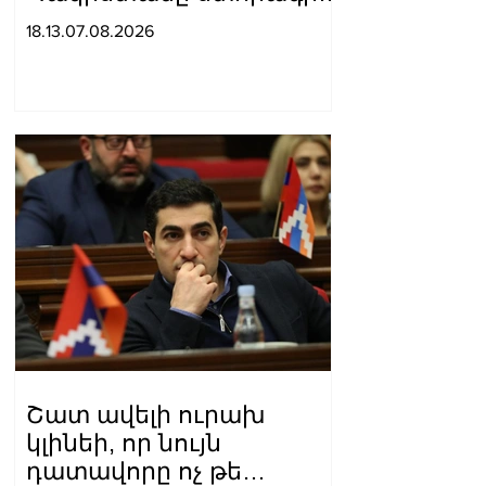
են հավաքական
18.13.07.08.2026
պաշտպանության
մասին համաձայնագիր
Շատ ավելի ուրախ
կլինեի, որ նույն
դատավորը ոչ թե