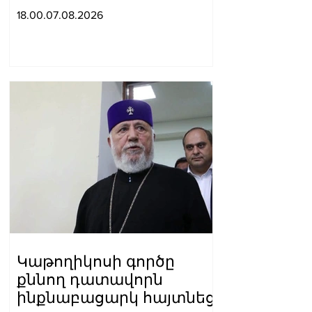
բացարկ հայտներ, այլ
18.00.07.08.2026
կարճեր քրեական գործը.
Լևոն Քոչարյան
Կաթողիկոսի գործը
քննող դատավորն
ինքնաբացարկ հայտնեց