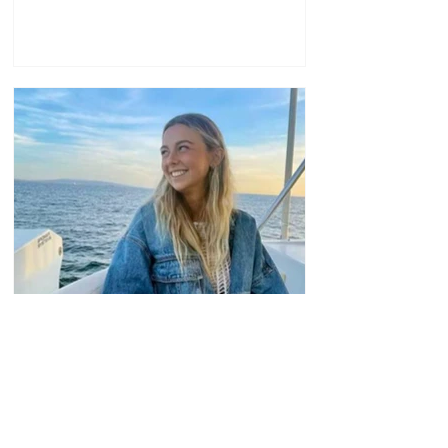
Կարապետյանը կամ
Ղազինյանը լինի մեր
թեկնածուն.
Գաբրիելյանը՝ ԱԺ
փոխնախագահի
ընդդիմադիր թեկնածուի
ընտրության մասին
26-ամյա հայտնի
տիկտոկերը մահացել է
քաղցկեղից
13.56.07.08.2026