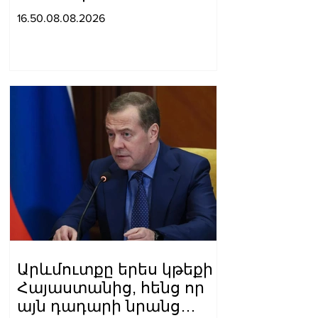
ընտանեկան կյանքին
16.50.08.08.2026
առնչվող տվյալների
անհարկի
հրապարակումն
անթույլատրելի է. ՄԻՊ
Արևմուտքը երես կթեքի
Հայաստանից, հենց որ
այն դադարի նրանց