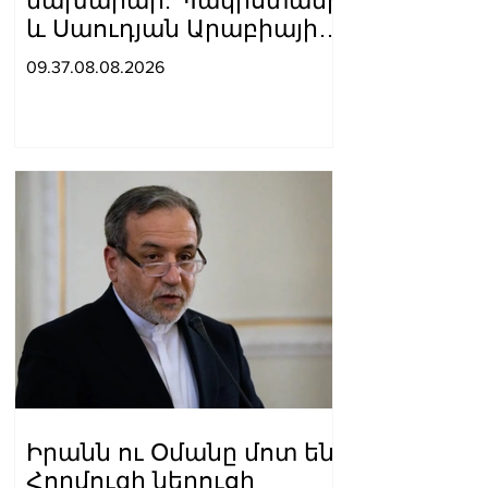
նախարար. Պակիստանի
և Սաուդյան Արաբիայի
հետ պաշտպանական
09.37.08.08.2026
պակտը նման է ՆԱՏՕ 5-
րդ հոդվածին
Իրանն ու Օմանը մոտ են
Հորմուզի նեղուցի