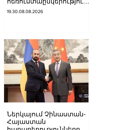
հեռուստաընկերությունը
ռեպորտաժ է
19.30.08.08.2026
հրապարակել, որտեղ
Սյունիքը համարել են
«Արևմտյան Ադրբեջանի»
մաս. Տաթև
Հայրապետյան
Ներկայում Չինաստան-
Հայաստան
հարաբերությունները