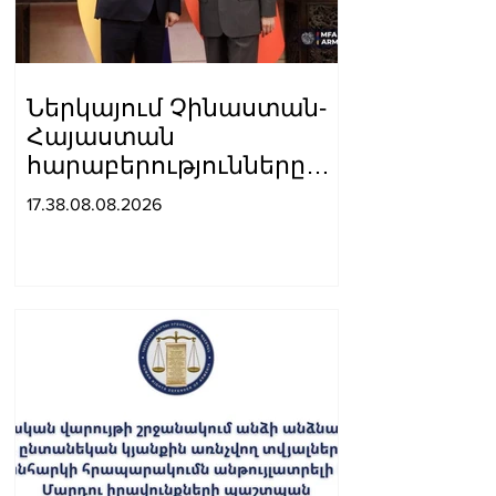
Ներկայում Չինաստան-
Հայաստան
հարաբերությունները
զարգանում են կայուն
17.38.08.08.2026
դինամիկայով․
Չինաստանի ԱԳ
նախարարը՝ Արարատ
Միրզոյանին