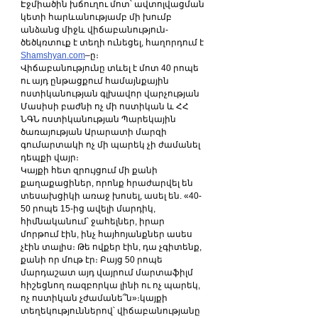
Էջմիածին խճուղու մոտ՝ ավտոլվացման 
կետի հարևանությամբ մի խումբ 
անձանց միջև վիճաբանություն-
ծեծկռտուք է տեղի ունեցել, հաղորդում է 
Shamshyan.com
–ը։
Վիճաբանությունը տևել է մոտ 40 րոպե 
ու այդ ընթացքում համայնքային 
ոստիկանության գլխավոր վարչության 
Մասիսի բաժնի ոչ մի ոստիկան և ՀՀ 
ՆԳՆ ոստիկանության Պարեկային 
ծառայության Արարատի մարզի 
գումարտակի ոչ մի պարեկ չի ժամանել 
դեպքի վայր։
Կայքի հետ զրույցում մի քանի 
քաղաքացիներ, որոնք հրաժարվել են 
տեսախցիկի առաջ խոսել, ասել են. «40-
50 րոպե 15-ից ավելի մարդիկ, 
հիմնականում՝ ջահելներ, իրար 
մորթում էին, ինչ հայհոյանքներ ասես 
չէին տալիս։ Թե ովքեր էին, դա չգիտենք, 
քանի որ մութ էր։ Բայց 50 րոպե 
մարդաշատ այդ վայրում մարտաֆիլմ 
հիշեցնող ռազբորկա լինի ու ոչ պարեկ, 
ոչ ոստիկան չժամանե՞ն»։կայքի 
տեղեկություններով՝ վիճաբանությանը 