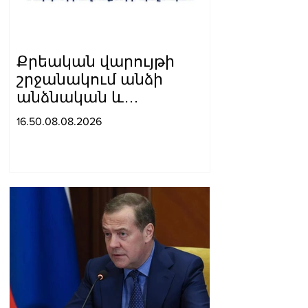
Քրեական վարույթի
շրջանակում անձի
անձնական և
ընտանեկան կյանքին
16.50.08.08.2026
առնչվող տվյալների
անհարկի
հրապարակումն
անթույլատրելի է. ՄԻՊ