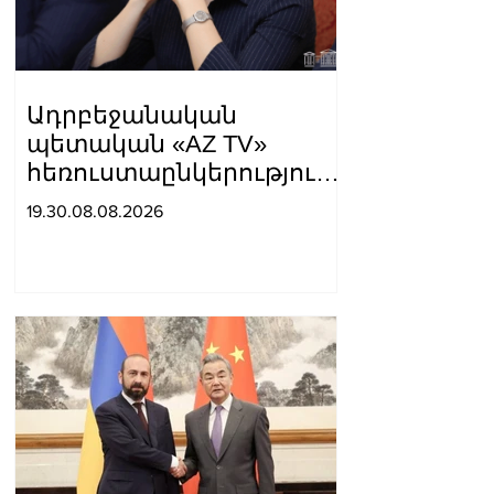
լուսավոր»,-գրել է նա։
Ադրբեջանական
պետական «AZ TV»
հեռուստաընկերությունը
ռեպորտաժ է
19.30.08.08.2026
հրապարակել, որտեղ
Սյունիքը համարել են
«Արևմտյան Ադրբեջանի»
մաս. Տաթև
Հայրապետյան