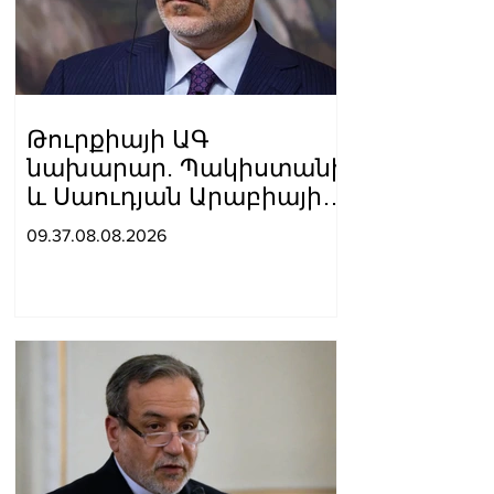
Թուրքիայի ԱԳ
նախարար. Պակիստանի
և Սաուդյան Արաբիայի
հետ պաշտպանական
09.37.08.08.2026
պակտը նման է ՆԱՏՕ 5-
րդ հոդվածին