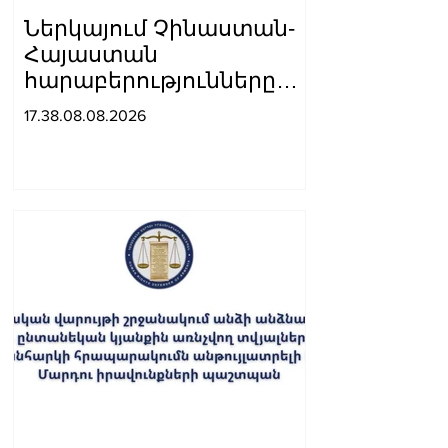
Ներկայում Չինաստան-
Հայաստան
հարաբերությունները
զարգանում են կայուն
17.38.08.08.2026
դինամիկայով․
Չինաստանի ԱԳ
նախարարը՝ Արարատ
Միրզոյանին