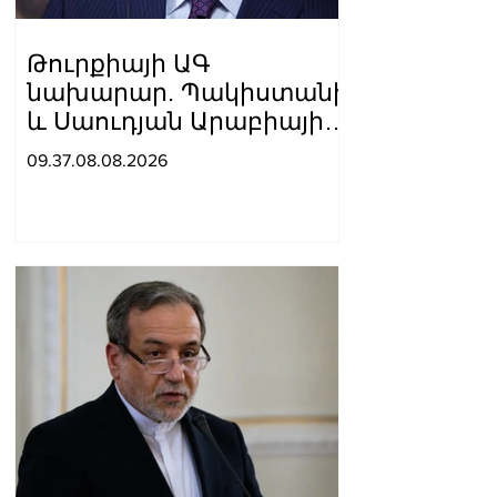
Թուրքիայի ԱԳ
նախարար. Պակիստանի
և Սաուդյան Արաբիայի
հետ պաշտպանական
09.37.08.08.2026
պակտը նման է ՆԱՏՕ 5-
րդ հոդվածին