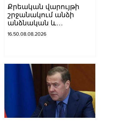
Քրեական վարույթի
շրջանակում անձի
անձնական և
ընտանեկան կյանքին
16.50.08.08.2026
առնչվող տվյալների
անհարկի
հրապարակումն
անթույլատրելի է. ՄԻՊ