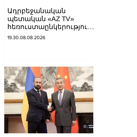
Ադրբեջանական
պետական «AZ TV»
հեռուստաընկերությունը
ռեպորտաժ է
19.30.08.08.2026
հրապարակել, որտեղ
Սյունիքը համարել են
«Արևմտյան Ադրբեջանի»
մաս. Տաթև
Հայրապետյան