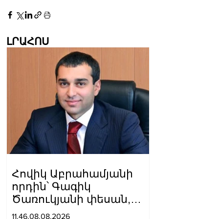
ԼՐԱՀՈՍ
Հովիկ Աբրահամյանի
որդին՝ Գագիկ
Ծառուկյանի փեսան,
ձերբակալվել է
11.46.08.08.2026