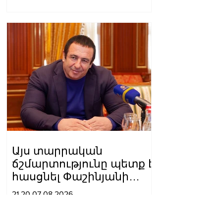
Այս տարրական
ճշմարտությունը պետք է
հասցնել Փաշինյանի
ուժայիններին և
21.20.07.08.2026
դատավորներին