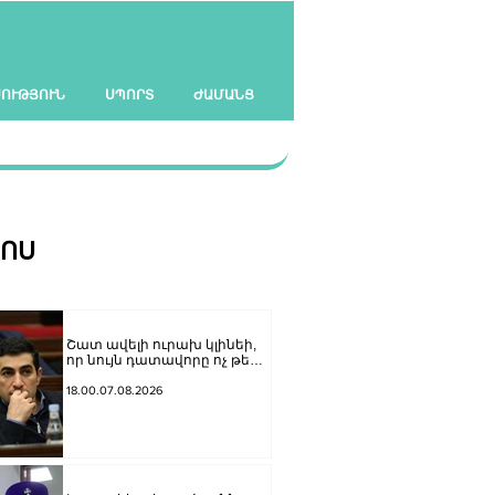
ՍՈՒԹՅՈՒՆ
ՍՊՈՐՏ
ԺԱՄԱՆՑ
ՀՈՍ
Շատ ավելի ուրախ կլինեի,
որ նույն դատավորը ոչ թե
բացարկ հայտներ, այլ
կարճեր քրեական գործը.
18.00.07.08.2026
Լևոն Քոչարյան