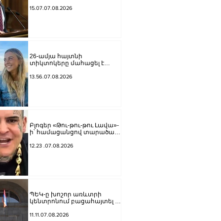
Վարդևանյանը լինի, ուզում
եմ Կարապետյանը կամ
15.07.07.08.2026
Ղազինյանը լինի մեր
թեկնածուն. Գաբրիելյանը՝
ԱԺ փոխնախագահի
ընդդիմադիր թեկնածուի
ընտրության մասին
26-ամյա հայտնի
տիկտոկերը մահացել է
քաղցկեղից
13.56.07.08.2026
Բլոգեր «Թու-թու-թու Լավա»-
ի՝ համացանցով տարածած
գովազդի կեղծ լինելու մասին
ոստիկանությունը
12.23 .07.08.2026
բազմաթիվ ահազանգեր է
ստացել. նյութերը
փոխանցվել են քննչական
բաժին
ՊԵԿ-ը խոշոր առևտրի
կենտրոնում բացահայտել է
1,3 մլրդ դրամի թաքցված
հարկման օբյեկտ
11.11.07.08.2026