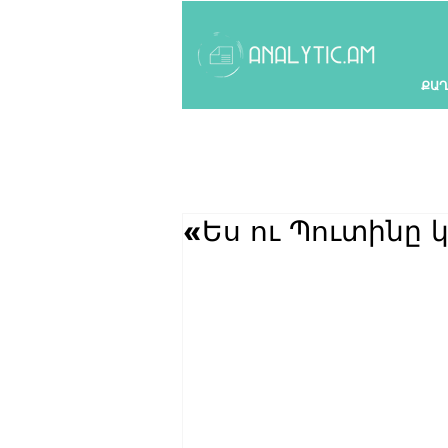
ՔԱՂ
«Ես ու Պուտինը