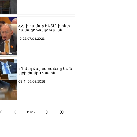
ՀՀ–ի համար ԵԱՏՄ–ի հետ
համագործակցության
խորացումը
առաջնահերթություն է.
10.23.07.08.2026
Փաշինյան
«Ուժեղ Հայաստան»-ը ԱԺ-ն
կլքի ժամը 15։00-ին
09.41.07.08.2026
1
/
3717