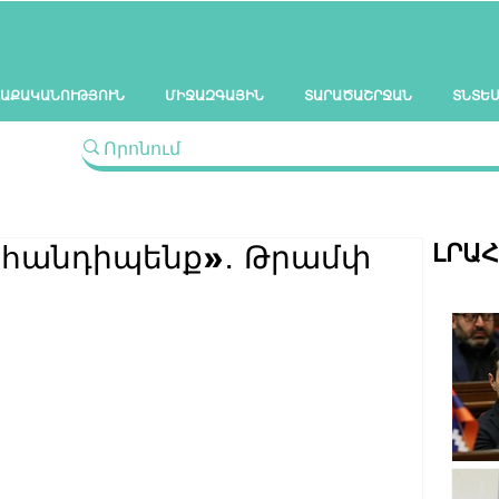
ԱՔԱԿԱՆՈՒԹՅՈՒՆ
ՄԻՋԱԶԳԱՅԻՆ
ՏԱՐԱԾԱՇՐՋԱՆ
ՏՆՏԵ
ԼՐԱ
 կհանդիպենք»․ Թրամփ