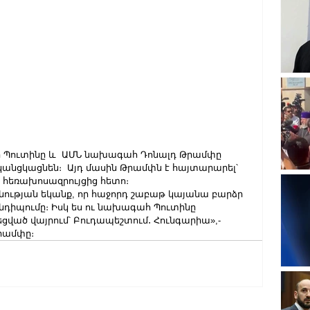
Պուտինը և  ԱՄՆ նախագահ Դոնալդ Թրամփը 
կանցկացնեն։  Այդ մասին Թրամփն է հայտարարել՝ 
ծ հեռախոսազրույցից հետո։
նության եկանք, որ հաջորդ շաբաթ կայանա բարձր 
իպումը։ Իսկ ես ու նախագահ Պուտինը 
ցված վայրում՝ Բուդապեշտում․ Հունգարիա»,- 
րամփը։