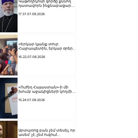
Կաթողիկոսի գործը քննող
դատավորն ինքնաբացարկ
հայտնեց
17.37.07.08.2026
«Երկար կյանք տուր
Հայրապետին, երկար օրեր՝
Հայոց Հոր».
քաղաքացիները
16.22.07.08.2026
դատարանի բակում
երգեցին
«Ուժեղ Հայաստան»-ի մի
խումբ աջակիցների կողմից
քարոզչությանը
խոչընդոտելու վերաբերյալ
15.24.07.08.2026
քրեական վարույթի
նախաքննությունն
ավարտվել է
Արտառոց բան չեմ տեսել, որ
ասեմ՝ չէ, չեմ ուզում