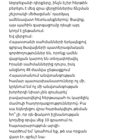
Ադրբեջանի դիրքերը, ինչն էլ իր հերթին 
բերելու է մեզ վրա վերջիններիս ճնշման 
շեշտակի մեծացման՝ դարձյալ 
ամենավատ հետևանքներով։ Ցավոք, 
այս պահին զարգացումը դեպի այդ 
կողմ է ընթանում։
Եվ վերջում։
Հայաստանի սահմանների երկայնքով 
գլոբալ ծավալների պատերազմական 
գործողություններ են, որոնք ամեն 
վայրկյան կարող են տեղափոխվել 
Իրանի սահմաններից դուրս, իսկ 
անցնող 48 ժամվա ընթացքում 
Հայաստանում անվտանգության 
համար պատասխանատուները ոչ մի, 
կրկնում եմ ոչ մի անվտանգության 
խորհրդի նիստ չեն գումարել՝ 
բավարարվելով հերթապահ ու կարճլիկ 
մամուլի հաղորդագրություններով։ Բա 
սա եկեղեցու վրա հարձակվելու թեման 
հո՞ չի, որ դե-ֆակտո իշխանության 
կողմից օրվա մեջ 10 գրառում ու 
հայտարարություն արվի։
Կարծում եմ՝ կռահում եք, թե սա որքան 
վատ է»,-գրել է նա։