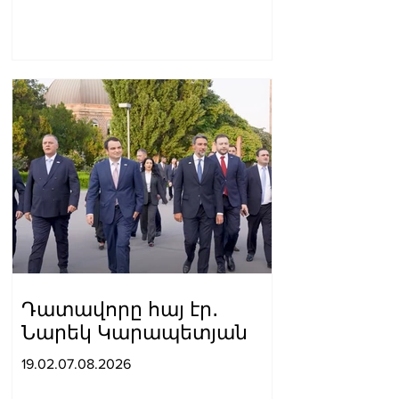
բարձրացվեց մեր
եռագույնը․ Ժաննա
Անդրեասյանն ընդունել է
հունահռոմեական և
ազատ ոճի ըմբշամարտի
պատանեկան
հավաքականների
անդամներին
Դատավորը հայ էր․
Նարեկ Կարապետյան
19.02.07.08.2026