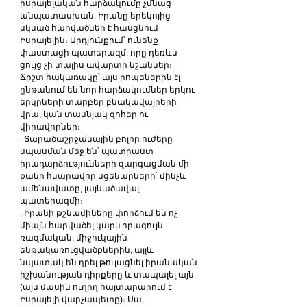
իսրայելական հարձակումը չմնաց 
անպատասխան. Իրանը երեկոյից 
սկսած հարվածներ է հասցնում 
Իսրայելին։ Արդյունքում՝ ունենք 
փաստացի պատերազմ, որը դեռևս 
ցույց չի տալիս ավարտի նշաններ։ 
Ճիշտ հակառակը՝ այս րոպեներին էլ 
ընթանում են նոր հարձակումներ երկու 
երկրների տարբեր բնակավայրերի 
վրա, կան տասնյակ զոհեր ու 
վիրավորներ։
. Տարածաշրջանային բոլոր ուժերը 
սպասման մեջ են՝ պատրաստ 
իրադարձությունների զարգացման մի 
քանի հնարավոր սցենարների՝ մինչև 
ամենավատը, լայնածավալ 
պատերազմի։
. Իրանի թշնամիները փորձում են ոչ 
միայն հարվածել կարևորագույն 
ռազմական, միջուկային 
ենթակառուցվածքներին, այլև 
նպատակ են դրել թուլացնել իրանական 
իշխանության դիրքերը և տապալել այն 
(այս մասին ուղիղ հայտարարում է 
Իսրայելի վարչապետը)։ Սա, 