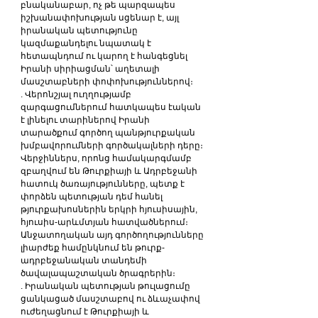
բնականաբար, ոչ թե պարզապես 
իշխանափոխության սցենար է, այլ 
իրանական պետությունը 
կազմաքանդելու նպատակ է 
հետապնդում ու կարող է հանգեցնել 
Իրանի սիրիացման՝ աղետալի 
մասշտաբների փոփոխություններով։
. Վերոնշյալ ուղղությամբ 
զարգացումներում հատկապես էական 
է լինելու տարիներով Իրանի 
տարածքում գործող պանթյուրքական 
խմբավորումների գործակալների դերը։ 
Վերջիններս, որոնց համակարգմամբ 
զբաղվում են Թուրքիայի և Ադրբեջանի 
հատուկ ծառայությունները, պետք է 
փորձեն պետության դեմ հանել 
թյուրքախոսներին երկրի հյուսիսային, 
հյուսիս-արևմտյան հատվածներում։ 
Անջատողական այդ գործողությունները 
լիարժեք համընկնում են թուրք-
ադրբեջանական տանդեմի 
ծավալապաշտական ծրագրերին։
. Իրանական պետության թուլացումը 
ցանկացած մասշտաբով ու ձևաչափով 
ուժեղացնում է Թուրքիայի և 