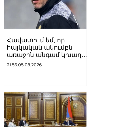
Հավատում եմ, որ
հայկական ակումբն
առաջին անգամ կխաղա
ՉԼ հիմնական փուլում.
21.56.05.08.2026
Ռոման Բերեզովսկի