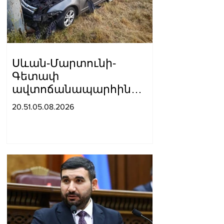
Սևան-Մարտունի-
Գետափ
ավտոճանապարհին
բшխվել են «Jeep»-ն ու
20.51.05.08.2026
«Ford»-ը. կա 4 վիրшվոր