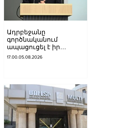
Ադրբեջանը
գործնականում
ապացուցել է իր
հավատարմությունը
17.00.05.08.2026
Հայաստանի հետ
խաղաղ գործընթացին․
Հիքմեթ Հաջիև