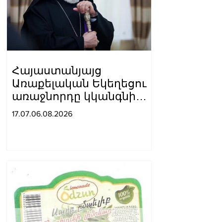
Հայաստանյայց
Առաքելական Եկեղեցու
առաջնորդը կկանգնի
դատարանի առջև՝
17.07.06.08.2026
կառավարության հետ
խորացող
հակամարտության
պատճառով․ Reuters-ի
արձագանքը