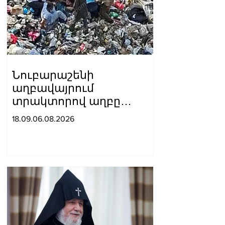
Նուբարաշենի
աղբավայրում
տրակտորով աղբը
հրելիս այն լցվել է 29-
18.09.06.08.2026
ամյա աշխատակցի վրա.
վերջինս մահшցել է