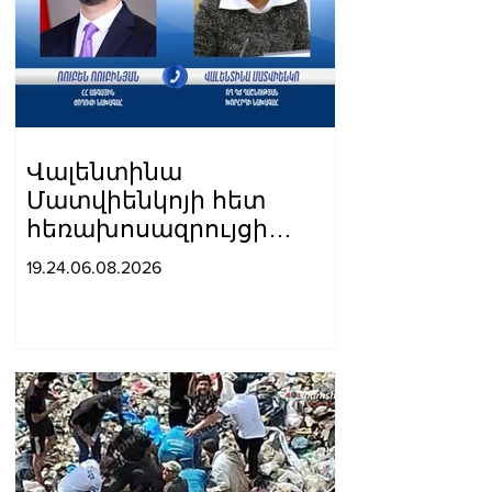
Վալենտինա
Մատվիենկոյի հետ
հեռախոսազրույցի
ընթացքում Ռուբեն
19.24.06.08.2026
Ռուբինյանը նշել է, որ
հայաստանյան
ապրանքների՝ ՌԴ շուկա
արտահանման անհիմն
սահմանափակումները
մտահոգիչ են