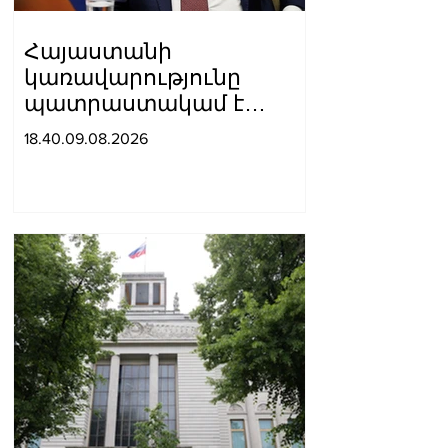
Հայաստանի
կառավարությունը
պատրաստակամ է
խորացնելու
18.40.09.08.2026
Սինգապուրի հետ
փոխշահավետ
համագործակցությունը
երկուստեք
հետաքրքրություն
ներկայացնող բոլոր
ոլորտներում. Փաշինյան