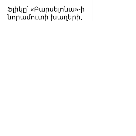
Ֆլիկը՝ «Բարսելոնա»-ի
նորամուտի խաղերի,
Արաուխոյի հեռանալու և
Ռաֆինյայի դերի մասին
14.30.08.08.2026