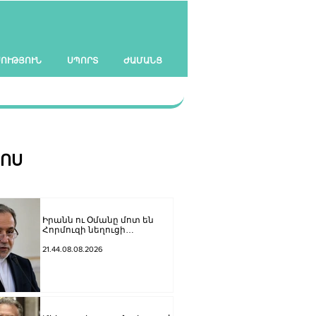
ՍՈՒԹՅՈՒՆ
ՍՊՈՐՏ
ԺԱՄԱՆՑ
ՀՈՍ
Իրանն ու Օմանը մոտ են
Հորմուզի նեղուցի
վերաբերյալ
համաձայնության
21.44.08.08.2026
հասնելուն. Արաղչի