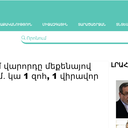
ԱՔԱԿԱՆՈՒԹՅՈՒՆ
ՄԻՋԱԶԳԱՅԻՆ
ՏԱՐԱԾԱՇՐՋԱՆ
ՏՆՏԵ
ԼՐԱ
մ վարորդը մեքենայով
մ․ կա 1 զոհ, 1 վիրավոր