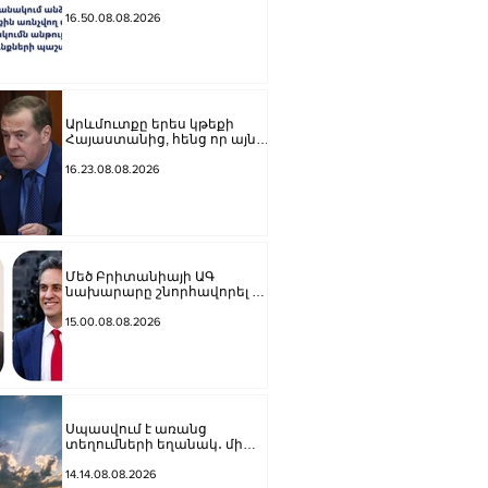
անձնական և ընտանեկան
կյանքին առնչվող տվյալների
16.50.08.08.2026
անհարկի հրապարակումն
անթույլատրելի է. ՄԻՊ
Արևմուտքը երես կթեքի
Հայաստանից, հենց որ այն
դադարի նրանց համար
հետաքրքրություն
16.23.08.08.2026
ներկայացնել որպես
«Ռուսաստանի դեմ գործիք»․
Մեդվեդև
Մեծ Բրիտանիայի ԱԳ
նախարարը շնորհավորել է
Արարատ Միրզոյանին
15.00.08.08.2026
Սպասվում է առանց
տեղումների եղանակ․ մի
շարք շրջաններում
սպասվում է բարձր կարգի
14.14.08.08.2026