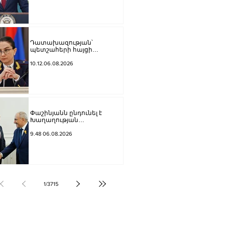
որ այդ հարցը հասցնի ճիշտ
հանգուցալուծման․ Վենս
Դատախազության՝
պետշահերի հայցի
շրջանակում Հայաստանի
Հանրապետությանը
10.12.06.08.2026
վերադարձված գույքն
ամրացվեց ՏԿԵՆ պետական
գույքի կառավարման
կոմիտեին
Փաշինյանն ընդունել է
Խաղաղության
առաքելությունների
հարցերով ԱՄՆ հատուկ
9.48 06.08.2026
բանագնացի ավագ
խորհրդական Արյե
Լայթսթոունին և
Կոնստանտին Սոկոլովին
1
/
3715