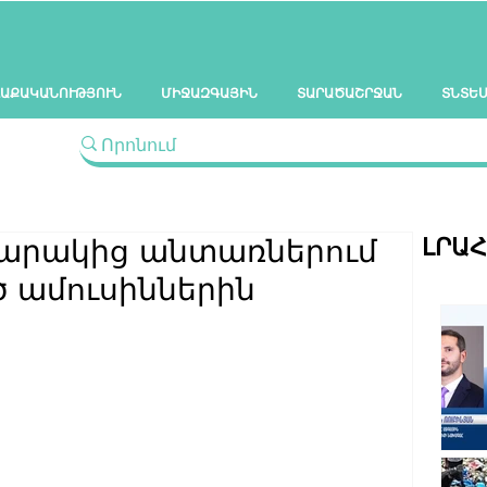
ԱՔԱԿԱՆՈՒԹՅՈՒՆ
ՄԻՋԱԶԳԱՅԻՆ
ՏԱՐԱԾԱՇՐՋԱՆ
ՏՆՏԵ
ԼՐԱ
հարակից անտառներում
ծ ամուսիններին