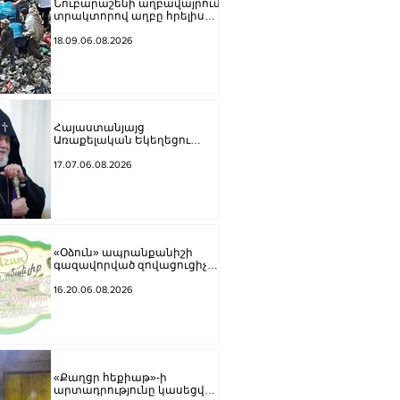
Նուբարաշենի աղբավայրում
տրակտորով աղբը հրելիս
այն լցվել է 29-ամյա
աշխատակցի վրա. վերջինս
18.09.06.08.2026
մահшցել է
Հայաստանյայց
Առաքելական Եկեղեցու
առաջնորդը կկանգնի
դատարանի առջև՝
17.07.06.08.2026
կառավարության հետ
խորացող
հակամարտության
պատճառով․ Reuters-ի
արձագանքը
«Օձուն» ապրանքանիշի
գազավորված զովացուցիչ
ըմպելիքները չեն
արտադրվի
16.20.06.08.2026
«Քաղցր հեքիաթ»-ի
արտադրությունը կասեցվել