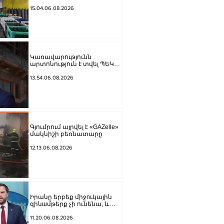
է. ՍԱՏՄ
15.04.06.08.2026
Կառավարությունն
արտոնություն է տվել ՊԵԿ
նախկին տեղակալին ու
Պոլիտեխնիկի ռեկտորին
13.54.06.08.2026
պատկանող ընկերությանը
Գյումրում այրվել է «GAZelle»
մակնիշի բեռնատարը
12.13.06.08.2026
Իրանը երբեք միջnւկային
զինшմթերք չի ունենա, և
ԱՄՆ-ը կօգտագործի իր
ունեցած բոլոր գործիքները,
11.20.06.08.2026