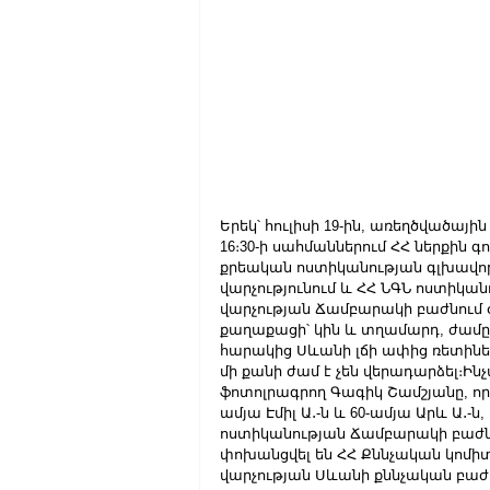
Երեկ՝ հուլիսի 19-ին, առեղծվածայի
16։30-ի սահմաններում ՀՀ ներքին
քրեական ոստիկանության գլխավոր
վարչությունում և ՀՀ ՆԳՆ ոստիկա
վարչության Ճամբարակի բաժնում օ
քաղաքացի՝ կին և տղամարդ, ժամը 
հարակից Սևանի լճի ափից ռետինե 
մի քանի ժամ է չեն վերադարձել։Ին
ֆոտոլրագրող Գագիկ Շամշյանը, որ
ամյա Էմիլ Ա․-ն և 60-ամյա Արև Ա․-
ոստիկանության Ճամբարակի բաժնո
փոխանցվել են ՀՀ Քննչական կոմիտ
վարչության Սևանի քննչական բաժ