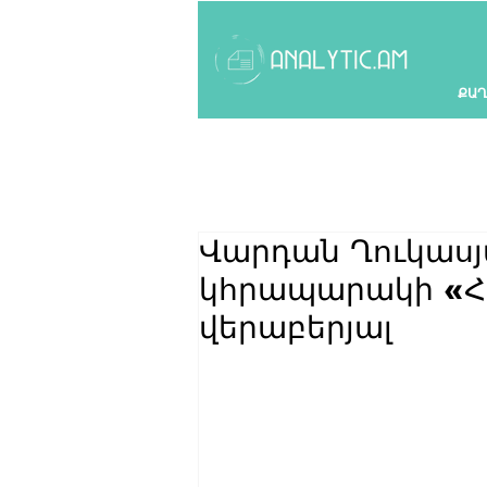
ՔԱՂ
Վարդան Ղուկասյ
կհրապարակի «Հո
վերաբերյալ