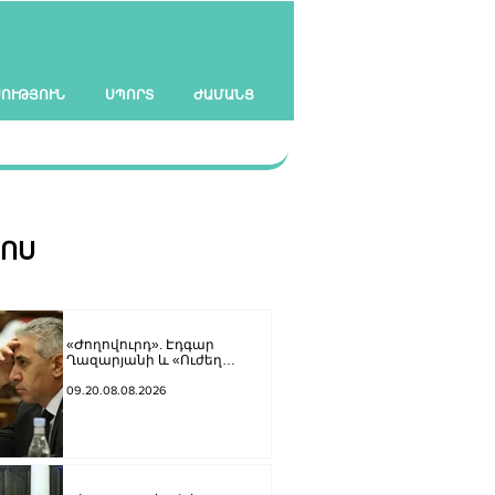
ՍՈՒԹՅՈՒՆ
ՍՊՈՐՏ
ԺԱՄԱՆՑ
ՀՈՍ
«Ժողովուրդ». Էդգար
Ղազարյանի և «Ուժեղ
Հայաստան»-ի
հարաբերությունները լարվել
09.20.08.08.2026
են