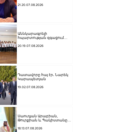
հասցնել Փաշինյանի
ուժայիններին և
21.20.07.08.2026
դատավորներին
Աննկարագրելի
հպարտության զգացում
ունեցանք, երբ հնչեց ՀՀ
օրհներգը, ու բարձրացվեց
20.19.07.08.2026
մեր եռագույնը․ Ժաննա
Անդրեասյանն ընդունել է
հունահռոմեական և ազատ
ոճի ըմբշամարտի
պատանեկան
հավաքականների
Դատավորը հայ էր․ Նարեկ
անդամներին
Կարապետյան
19.02.07.08.2026
Սաուդյան Արաբիան,
Թուրքիան և Պակիստանը
ստորագրել են հավաքական
պաշտպանության մասին
18.13.07.08.2026