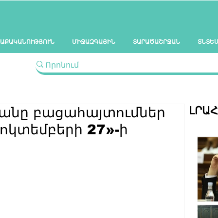
ԱՔԱԿԱՆՈՒԹՅՈՒՆ
ՄԻՋԱԶԳԱՅԻՆ
ՏԱՐԱԾԱՇՐՋԱՆ
ՏՆՏԵ
ԼՐԱ
անը բացահայտումներ
կտեմբերի 27»-ի