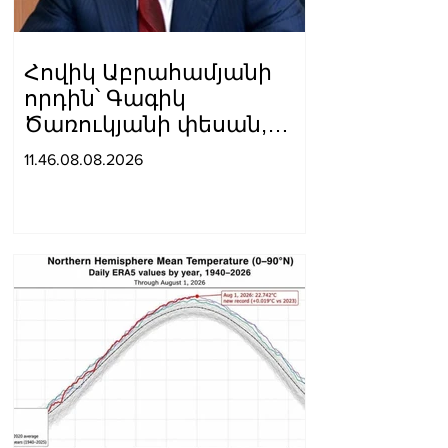
Հովիկ Աբրահամյանի
որդին՝ Գագիկ
Ծառուկյանի փեսան,
ձերբակալվել է
11.46.08.08.2026
սպանություն
պատվիրելու
մեղադրանքով