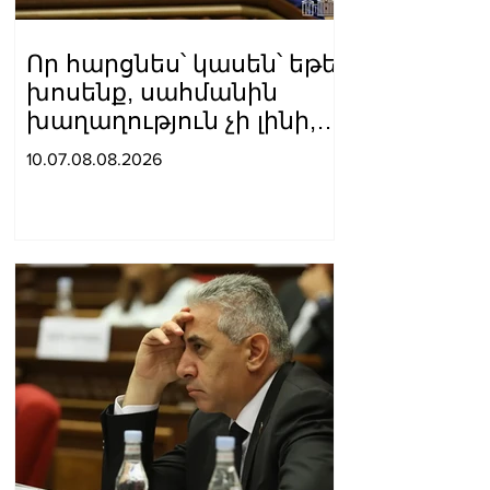
Որ հարցնես՝ կասեն՝ եթե
խոսենք, սահմանին
խաղաղություն չի լինի,
պшտերազմ կuադրենք և
10.07.08.08.2026
այլ հիմարnւթյուններ․
Տիգրան Աբրահամյան