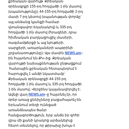
քրեական վարույթ՝ Քրեական 
օրենսգրքի 155-րդ հոդվածի 1-ին մասով 
(սպանությունը), 44-155-րդ հոդվածի 2-րդ 
մասի 7-րդ կետով (սպանության փորձը՝ 
այլ անձանց կյանքի համար 
վտանգավոր եղանակով) և 335-րդ 
հոդվածի 1-ին մասով (հրազենի, դրա 
հիմնական բաղկացուցիչ մասերի, 
ռազմամթերքի և այլ նյութերի, 
սարքերի, առարկաների ապօրինի 
շրջանառությունը)։ Այս մասին 
NEWS.am
–
ին հայտնում են ՔԿ–ից։ Քրեական 
վարույթի նախաքննության ընթացքում 
 հանրային քրեական հետապնդում է 
հարուցվել 1 անձի նկատմամբ՝ 
Քրեական օրենսգրքի 44-155-րդ 
հոդվածի 1-ին մասով և 335-րդ հոդվածի 
1-ին մասով։ Վերջինս կալանավորվել է։ 
Ավելի վաղ 
NEWS.am
–ը հայտնել էր, որ 
օրեր առաջ քննիչները բացահայտել են 
Երևանում տեղի ունեցած 
առանձնապես ծանր 
հանցագործություն, երբ անձն իր զոհի 
վրա մի քանի կրակոց արձակելուց 
հետո տեսնելով, որ թիրախը խույս է 