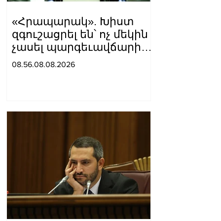
«Հրապարակ». Խիստ
զգուշացրել են՝ ոչ մեկին
չասել պարգեւավճարի
չափը, սպառնացել
08.56.08.08.2026
ազատել