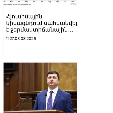
Հյուսիսային
կիսագնդում սահմանվել
է ջերմաստիճանային
նոր ռեկորդ․ Լևոն
11.27.08.08.2026
Ազիզյան