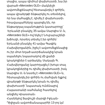
տալիս, ապա դիմում փախուստի, նա իր 
վարած «Mercedes GLE» մակնիշի 
ավտոմեքենայով հետապնդել է զոհին, 
ապա վրաերթի ենթարկել ու տեսնելով, 
որ նա մահացել է, դիմել է փախուստի։
Իրավապահները պարզել են, որ 
ենթադրյալ սպանություն կատարողը՝ 
 Երևանի բնակիչ 35-ամյա Սարգիս Ս.-ն, 
«Mercedes GLE»-ով եկել է Նուբարաշենի 
խճուղի, որտեղ տեսել է իր զոհին՝ 
Երևանի բնակիչ 41-ամյա Գագիկ 
Հախվերդյանին, իջել է ավտոմեքենայից 
ու իր մոտ եղած ատրճանակից նրան 
սպանելու նպատակով մի քանի 
կրակոցներ է արձակել։ Սակայն Գ․ 
Հախվերդյանը կարողացել է խույս տալ 
կրակոցներից ու դիմել փախուստի, իսկ 
Սարգիս Ս․-ն նստել է «Mercedes GLE»-ն, 
հետապնդել իր զոհին ու մահվան ելքով 
վրաերթի ենթարկել նրան ու դիմել 
փախուստի՝ նպատակ ունենալով 
Հայաստանի սահմանը հատելով 
անցնել Վրաստան։
Հասնելով Տավուշի մարզի Իջևան-
Դիլիջան ավտոճանապարհի 13-րդ կմ 