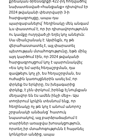
քրեական օրենսգրքի 422-րդ հոդվածով 
նախատեսված «հանցանք» դիտվում էր 
2024 թվականի փետրվարի 3-ի 
հարցազրույցը, ապա դա 
պարզաբանելով՝ հեղինակը մեկ անգամ 
ևս փաստում է, որ իր դիտավորությունն 
ու կամքը ուղղված չի եղել կոչ անելուն: 
Սա միանշանակ է: Այսինքն, ոչ թե 
վերահաստատել է, այլ փարատել 
պետության մտահոգությունը, եթե մինչ 
այդ կարծում էին, որ 2024 թվականի 
հարցազրույցում կոչ է պարունակվել:
«Ես կոչ եմ արել հեղաշրջման, դա 
զավթելու կոչ չի, ես հեղաշրջման, ես 
ուժային կառույցներին ասել եմ, որ 
փրկեք էս երկիրը, էս խելագարից 
փրկեք, է չեն փրկում, իրենք էլ նույնքան 
մեղավոր են էս ամեն ինչի մեջ»։ Այս 
տողերում կրկին տեսնում ենք, որ 
հեղինակը ոչ թե կոչ է անում անորոշ 
շրջանակի անձանց՝ հատուկ 
նպատակով, այլ բարձրաձայնում է 
տարիներ առաջվա խոսակցություն, 
որտեղ իր մտահոգությունն է հայտնել 
կոնկրետ անձից, ապա 