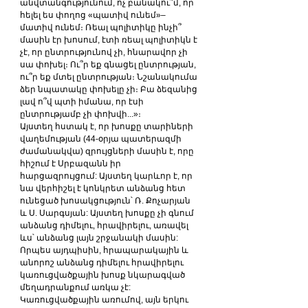
անվտանգությունում, ոչ բանակու՞մ, որ 
հելել ես փողոց «պատիվ ունեմ»–
մատիվ ունեմ։ Ռեալ պոլիտիկը ինչի՞ 
մասին էր խոսում, էտի ռեալ պոլիտիկն է 
չէ, որ ընտրությունով չի, հնարավոր չի 
սա փոխել։ Ու՞ր եք գնացել ընտրության, 
ու՞ր եք մտել ընտրության։ Նշանակումա 
ձեր նպատակը փոխելը չի։ Բա ձեզանից 
լավ ո՞վ պտի իմանա, որ էսի 
ընտրությամբ չի փոխվի...»։
Այստեղ հստակ է, որ խոսքը տարիների 
վաղեմության (44-օրյա պատերազմի 
ժամանակվա) զրույցների մասին է, որը 
հիշում է Սրբազանն իր 
հարցազրույցում: Այստեղ կարևոր է, որ 
նա վերհիշել է կոնկրետ անձանց հետ 
ունեցած խոսակցություն՝ Ռ. Քոչարյան 
և Ս. Սարգսյան: Այստեղ խոսքը չի գնում 
անձանց դիմելու, հրավիրելու, առավել 
ևս՝ անձանց լայն շրջանակի մասին: 
Որպես այդպիսին, հրապարակային և 
անորոշ անձանց դիմելու հրավիրելու 
կառուցվածքային խոսք նկարագված 
մեղադրանքում առկա չէ: 
Կառուցվածքային առումով, այն երկու 