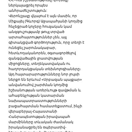
ՀՀ–ում իշխանությունը փոխելը 
ներկայացրել որպես 
անհրաժեշտություն:
Վերոնշյալը վկայում է այն մասին, որ 
Միքայել (Գևորգ) Աջապահյանի կողմից 
հնչեցրած կոչերը հուզական կամ 
անզգուշությամբ թույլ տրված 
արտահայտություններ չեն, այլ 
գիտակցված գործողություն, որը տեղի է 
ունեցել շարունակաբար, 
հետևողականորեն, օգտագործելով 
զանգվածային լրատվության 
միջոցները, տեղեկատվական ու 
հաղորդակցական տեխնոլոգիաները։ 
Այդ հայտարարությունները նոր լույսի 
ներքո են երևում «Սրբազան պայքար» 
անվանումով շարժման կողմից 
իշխանության առերևույթ զավթման և 
ահաբեկչության կատարման 
նախապատրաստությունների 
բացահայտման համատեքստում, ինչի 
վերաբերյալ Հայաստանի 
Հանրապետության իրավապահ 
մարմինները տևական ժամանակ 
իրականացրել են օպերատիվ-