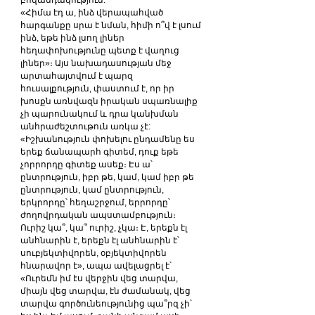
բովանդակություն.
«Հիմա էդ ա, ինձ վերապահված 
հարգանքը սրա է նման, հիմի ո՞վ է լսում 
ինձ, եթե ինձ լսող լիներ 
հեղափոխությունը պետք է վաղուց 
լիներ»։ Այս նախադասության մեջ 
արտահայտվում է պարզ 
հուսալքություն, փաստում է, որ իր 
խոսքն առնվազն իրական սպառնալիք 
չի պարունակում և դրա կանխման 
անհրաժեշտութուն առկա չէ:
«Իշխանություն փոխելու ընդամենը ես 
երեք ճանապարհ գիտեմ, դուք եթե 
չորրորդը գիտեք ասեք։ Էս ա՝ 
ընտրություն, իբր թե, կամ, կամ իբր թե 
ընտրություն, կամ ընտրություն, 
երկրորդը՝ հեղաշրջում, երրորդը՝ 
ժողովրդական ապստամբություն։ 
Ուրիշ կա՞, կա՞ ուրիշ, չկա։ Է, երեքն էլ 
անհնարին է, երեքն էլ անհնարին է՝ 
սուբյեկտիվորեն, օբյեկտիվորեն 
հնարավոր է», ապա ավելացրել է՝ 
«Ուրեմն իմ էս վերջին վեց տարվա, 
միայն վեց տարվա, էն ժամանակ, վեց 
տարվա գործունեությունից պա՞րզ չի՝ 