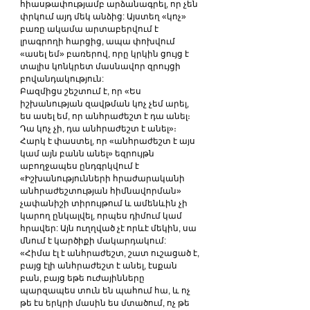
հիասթափությամբ արձանագրել, որ չեն 
փրկում այդ մեկ անձից: Այստեղ «կոչ» 
բառը ակամա արտաբերվում է 
լրագրողի հարցից, ապա փոխվում 
«ասել եմ» բառերով, որը կրկին ցույց է 
տալիս կոնկրետ մասնավոր զրույցի 
բովանդակություն:
Բազմիցս շեշտում է, որ «Ես 
իշխանության զավթման կոչ չեմ արել, 
ես ասել եմ, որ անհրաժեշտ է դա անել։ 
Դա կոչ չի, դա անհրաժեշտ է անել»։ 
Հարկ է փաստել, որ «անհրաժեշտ է այս 
կամ այն բանն անել» եզրույթն 
աբողջապես ընդգրկվում է 
«Իշխանությունների հրաժարականի 
անհրաժեշտության հիմնավորման» 
չափանիշի տիրույթում և ամենևին չի 
կարող ընկալվել, որպես դիմում կամ 
հրավեր: Այն ուղղված չէ որևէ մեկին, սա 
մնում է կարծիքի մակարդակում:
«Հիմա էլ է անհրաժեշտ, շատ ուշացած է, 
բայց էլի անհրաժեշտ է անել, էսքան 
բան, բայց եթե ուժայինները 
պարզապես տուն են պահում հա, և ոչ 
թե էս երկրի մասին ես մտածում, ոչ թե 