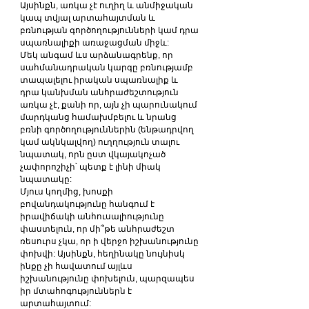
Այսինքն, առկա չէ ուղիղ և անմիջական 
կապ տվյալ արտահայտման և 
բռնության գործողությունների կամ դրա 
սպառնալիքի առաջացման միջև:
Մեկ անգամ ևս արձանագրենք, որ 
սահմանադրական կարգը բռնությամբ 
տապալելու իրական սպառնալիք և 
դրա կանխման անհրաժեշտություն 
առկա չէ, քանի որ, այն չի պարունակում 
մարդկանց համախմբելու և նրանց 
բռնի գործողություններին (ենթադրվող 
կամ ակնկալվող) ուղղություն տալու 
նպատակ, որն ըստ վկայակոչած 
չափորոշիչի՝ պետք է լինի միակ 
նպատակը:
Մյուս կողմից, խոսքի 
բովանդակությունը հանգում է 
իրավիճակի անհուսալիությունը 
փաստելուն, որ մի՞թե անհրաժեշտ 
ռեսուրս չկա, որ ի վերջո իշխանությունը 
փոխվի: Այսինքն, հեղինակը նույնիսկ 
ինքը չի հավատում այլևս 
իշխանությունը փոխելուն, պարզապես 
իր մտահոգություններն է 
արտահայտում: