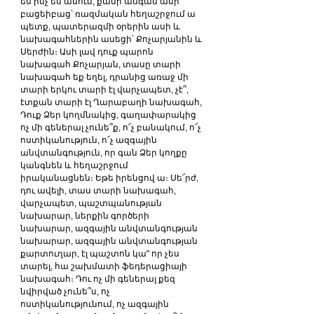
ես ինչ եմ ասում, քանի անգամ ասի 
բացեիբաց՝ ռազմական հեղաշրջում ա 
պետք, պատերազմի օրերին ասի և 
նախագահներին ասեցի՝ Քոչարյանին և 
Սերժին։ Ասի լավ դուք պարոն 
նախագահ Քոչարյան, տասը տարի 
նախագահ եք եղել, դրանից առաջ մի 
տարի երկու տարի էլ վարչապետ, չէ՞, 
էտքան տարի էլ Ղարաբաղի նախագահ, 
Դուք Ձեր կողմնակից, գաղափարակից 
ոչ մի գեներալ չունե՞ք, ո՜չ բանակում, ո՜չ 
ոստիկանություն, ո՜չ ազգային 
անվտանգություն, որ գան Ձեր կողքը 
կանգնեն և հեղաշրջում 
իրականացնեն։ Եթե իրենցով ա։ Սե՜րժ, 
դու ավելի, տաս տարի նախագահ, 
վարչապետ, պաշտպանության 
նախարար, ներքին գործերի 
նախարար, ազգային անվտանգության 
նախարար, ազգային անվտանգության 
քարտուղար, էլ պաշտոն կա" որ չես 
տարել, հա շախմատի ֆեդերացիայի 
նախագահ։ Դու ոչ մի գեներալ քեզ 
նվիրված չունե՞ս, ոչ 
ոստիկանությունում, ոչ ազգային 