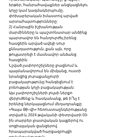
երթեր, հանրահավաքներ անցկացնելու 
կոչը կամ կազմակերպումը, 
փոխաբերական իմաստով արված 
արտահայտությունները:
2) Հանրային իշխանության 
մարմինները և պաշտոնատար անձինք 
պարտավոր են հանդուրժել իրենց 
հասցեին արված ավելի սուր 
քննադատություն, քան այն, որը 
թույլատրելի է մասնավոր անձանց 
հասցեին:
Նշված չափորոշիչները լրացնում և 
պայմանավորում են միմյանց, ուստի 
նրանցից յուրաքանչյուրի 
բացակայությունը հանգեցնում է 
բռնության կոչի բացակայության:
Այս չափորոշիչների լույսի ներքո 
վերլուծենք և հասկանանք, թե ի՞նչ է 
իրենից ներկայացնում մեղադրանքը:
«Գալա Թի-վի» հեռուստաընկերությանը 
տրված և 2024 թվականի փետրվարի 03-
ին տարբեր լրատվական կայքերով ու 
սոցիալական ցանցերով 
հրապարակված հարցազրույցի 