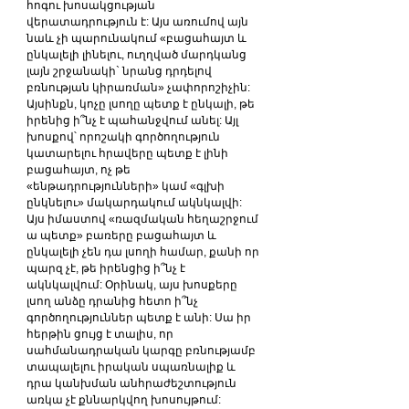
հոգու խոսակցության 
վերատադրություն է: Այս առումով այն 
նաև չի պարունակում «բացահայտ և 
ընկալելի լինելու, ուղղված մարդկանց 
լայն շրջանակի` նրանց դրդելով 
բռնության կիրառման» չափորոշիչին: 
Այսինքն, կոչը լսողը պետք է ընկալի, թե 
իրենից ի՞նչ է պահանջվում անել: Այլ 
խոսքով՝ որոշակի գործողություն 
կատարելու հրավերը պետք է լինի 
բացահայտ, ոչ թե 
«ենթադրությունների» կամ «գլխի 
ընկնելու» մակարդակում ակնկալվի:
Այս իմաստով «ռազմական հեղաշրջում 
ա պետք» բառերը բացահայտ և 
ընկալելի չեն դա լսողի համար, քանի որ 
պարզ չէ, թե իրենցից ի՞նչ է 
ակնկալվում: Օրինակ, այս խոսքերը 
լսող անձը դրանից հետո ի՞նչ 
գործողություններ պետք է անի: Սա իր 
հերթին ցույց է տալիս, որ 
սահմանադրական կարգը բռնությամբ 
տապալելու իրական սպառնալիք և 
դրա կանխման անհրաժեշտություն 
առկա չէ քննարկվող խոսույթում: 