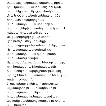
տապալելու իրական սպառնալիքի և 
դրա կանխման անհրաժեշտության 
տեսանկյունից: Այս շրջանակներում 
միայն ՀՀ քրեական օրենսգրքի 301 
հոդվածի դիսպոզիցիան 
սահմանադրական նորմերի ու 
սկզբունքների տեսանկյունից կարող է 
ունենալ իրավաչափ բնույթ:
Այս չափորոշիչի լույսի ներքո 
վերլուծելով մեղադրանքի 
նկարագրությունը՝ տեսնում ենք, որ այն 
չի համապատասխանում ՀՀ 
սահմանադրական դատարանի 
սահմանած թեստին:
Այսպես, մենք տեսնում ենք, որ խոսքը, 
որը հավակնում է հանցակազմի 
իմաստով համարվել բռնության կոչ, 
պետք է համապատասխանի հետևյալ 
չափորոշիչներին՝
1) այն պետք է լինի գործողություն 
պլանավորելու, կազմակերպելու, 
նախապատրաստելու կամ 
իրականացնելու նպատակով այլ 
անձանց մասնակից դարձնելու դիմում 
կամ հրավեր,