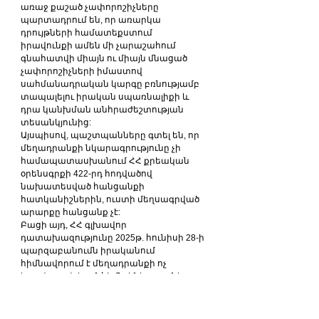
առաջ քաշած չափորոշիչները 
պարտադրում են, որ առարկա 
դրույթների համատեքստում 
իրավունքի ամեն մի չարաշահում 
գնահատվի միայն ու միայն մնացած 
չափորոշիչների իմաստով 
սահմանադրական կարգը բռնությամբ 
տապալելու իրական սպառնալիքի և 
դրա կանխման անհրաժեշտության 
տեսանկյունից:
Այսպիսով, պաշտպանները գտել են, որ 
մեղադրանքի նկարագրությունը չի 
համապատասխանում ՀՀ քրեական 
օրենսգրքի 422-րդ հոդվածով 
նախատեսված հանցանքի 
հատկանիշներին, ուստի մեղսագրված 
արարքը հանցանք չէ:
Բացի այդ, ՀՀ գլխավոր 
դատախազությունը 2025թ. հունիսի 28-ի 
պարզաբանումն իրականում 
հիմնավորում է մեղադրանքի ոչ 
իրավաչափ և անհիմն լինելը, քանի որ 
այն մի կողմից ցույց է տալիս, թե իբր 
սրբազանի հարցազրույցի 
բովանդակությունը ձեռք է բերել 