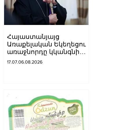
Հայաստանյայց
Առաքելական Եկեղեցու
առաջնորդը կկանգնի
դատարանի առջև՝
17.07.06.08.2026
կառավարության հետ
խորացող
հակամարտության
պատճառով․ Reuters-ի
արձագանքը