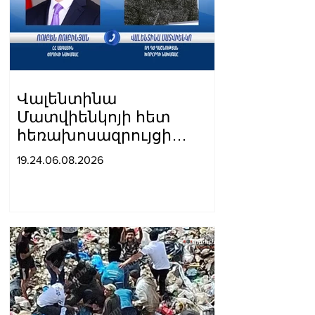
Վալենտինա
Մատվիենկոյի հետ
հեռախոսազրույցի
ընթացքում Ռուբեն
19.24.06.08.2026
Ռուբինյանը նշել է, որ
հայաստանյան
ապրանքների՝ ՌԴ շուկա
արտահանման անհիմն
սահմանափակումները
մտահոգիչ են