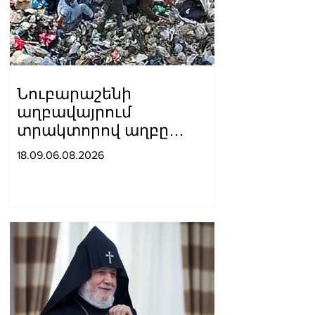
Նուբարաշենի
աղբավայրում
տրակտորով աղբը
հրելիս այն լցվել է 29-
18.09.06.08.2026
ամյա աշխատակցի վրա.
վերջինս մահшցել է