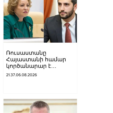
Ռուսաստանը
Հայաստանի համար
կործանարար է
համարում
21.37.06.08.2026
Եվրամիությանը
անդամակցելու
քաղաքական կուրսը․
Վալենտինա
Մատվիենկոն՝
Ռուբինյանին