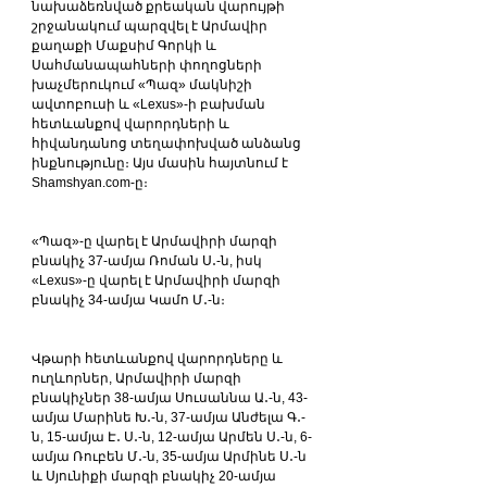
նախաձեռնված քրեական վարույթի 
շրջանակում պարզվել է Արմավիր 
քաղաքի Մաքսիմ Գորկի և 
Սահմանապահների փողոցների 
խաչմերուկում «Պազ» մակնիշի 
ավտոբուսի և «Lexus»-ի բախման 
հետևանքով վարորդների և 
հիվանդանոց տեղափոխված անձանց 
ինքնությունը։ Այս մասին հայտնում է 
Shamshyan.com-ը։
«Պազ»-ը վարել է Արմավիրի մարզի 
բնակիչ 37-ամյա Ռոման Ս․-ն, իսկ 
«Lexus»-ը վարել է Արմավիրի մարզի 
բնակիչ 34-ամյա Կամո Մ․-ն։
Վթարի հետևանքով վարորդները և 
ուղևորներ, Արմավիրի մարզի 
բնակիչներ 38-ամյա Սուսաննա Ա․-ն, 43-
ամյա Մարինե Խ․-ն, 37-ամյա Անժելա Գ․-
ն, 15-ամյա Է․ Ս․-ն, 12-ամյա Արմեն Ս․-ն, 6-
ամյա Ռուբեն Մ․-ն, 35-ամյա Արմինե Ս․-ն 
և Սյունիքի մարզի բնակիչ 20-ամյա 