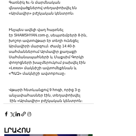
Գառնիկ Խ․-ն մարմնական 
վնասվածքներով տեղափոխվել են 
«Արմավիր» բժշկական կենտրոն։
Ինչպես ավելի վաղ հայտնել 
էր SHAMSHYAN.com-ը, սեպտեմբերի 8-ին, 
խոշոր ավտովթար էր տեղի ունեցել 
Արմավիրի մարզում։ Ժամը 14:40-ի 
սահմաններում Արմավիր քաղաքի 
Սահմանապահների և Մաքսիմ Գորկի 
փողոցների խաչմերուկում բախվել էին 
«Lexus» մակնիշի ավտոմեքենան և 
«ՊԱԶ» մակնիշի ավտոբուսը։
Վթարի հետևանքով 9 հոգի, որից 3-ը 
անչափահասներ էին, տեղափոխվել 
 էին «Արմավիր» բժշկական կենտրոն։
ԼՐԱՀՈՍ