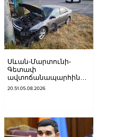
Սևան-Մարտունի-
Գետափ
ավտոճանապարհին
բшխվել են «Jeep»-ն ու
20.51.05.08.2026
«Ford»-ը. կա 4 վիրшվոր