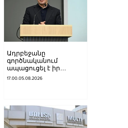
Ադրբեջանը
գործնականում
ապացուցել է իր
հավատարմությունը
17.00.05.08.2026
Հայաստանի հետ
խաղաղ գործընթացին․
Հիքմեթ Հաջիև