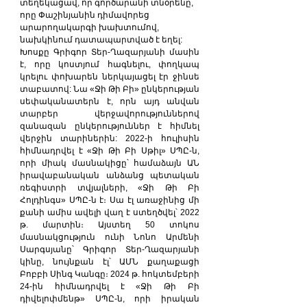
տեղեկացավ, որ գործարանի տնօրենը, 
որը Փաշինյանին դիմավորեց 
արարողակարգի խախտումով, 
նախկինում դատապարտված է եղել:
Խոսքը Գրիգոր Տեր-Ղազարյանի մասին 
է, որը կոստյում հագնելու, փողկապ 
կրելու փոխարեն ներկայացել էր ջինսե 
տաբատով: Նա «Ջի Թի Բի» ընկերության 
սեփականատերն է, որն այդ անվան 
տարբեր վերջավորություններով 
զանազան ընկերություններ է հիմնել 
վերջին տարիներին: 2022-ի հուլիսին 
հիմնադրվել է «Ջի Թի Բի Սթիլ» ՍՊԸ-ն, 
որի միակ մասնակիցը՝ համաձայն ԱՆ 
իրավաբանական անձանց պետական 
ռեգիստրի տվյալների, «Ջի Թի Բի 
Հոլդինգս» ՍՊԸ-ն է։ Սա էլ առաջինից մի 
քանի ամիս ավելի վաղ է ստեղծվել՝ 2022 
թ. մարտին։ Այստեղ 50 տոկոս 
մասնակցություն ունի Նոնո Արմենի 
Սարգսյանը՝ Գրիգոր Տեր-Ղազարյանի 
կինը, նույնքան էլ՝ ԱՄՆ քաղաքացի 
Բոբբի Սինգ Կանգը։ 2024 թ. հոկտեմբերի 
24-ին հիմնադրվել է «Ջի Թի Բի 
դիվելոփմենթ» ՍՊԸ-ն, որի իրական 