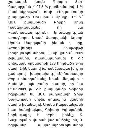
շահառուն նույն Գրիգոր Տեր-
Ղազարյանն է՝ 97.5 % բաժնեմասով, 1 % 
մասնակցություն ունի Հնդկաստանի 
քաղաքացի Սուլախան Սինղը, 1,5 %՝ 
ԱՄՆ քաղաքացի Բոբբի Սինգ 
Կանգը։Հավելենք, որ նա 
«Հանրապետություն» կուսակցության 
առաջնորդ Արամ Սարգսյանի եղբոր՝ 
Արմեն Սարգսյանի փեսան է, որը, 
«Ժողովուրդ» օրաթերթի 
տեղեկություններով, նախկինում՝ 2009 
թվականին, դատապարտվել է ՀՀ 
քրեական օրենսգրքի 178 հոդվածի 3-րդ 
մասի 1-ին կետով (առանձնապես խոշոր 
չափերով խարդախություն):Դատավոր 
Ժորա Վարդանյանը նրան մեղավոր է 
ճանաչել այն բանի համար, որ նա 
05.02.2009 թ. ՀՀ քաղաքացի Գրիգոր 
Իգիթյանի եւ ԱՄՆ քաղաքացի Ջորջ 
Նաջարյանի միջեւ գույքային վեճերի 
մասին իմանալով, Արսեն Բալասանյանի 
հետ հանդիպելով Գրիգոր Իգիթյանին, 
ներկայացել է՝ իբրեւ իրենք Ջ. 
Նաջարյանի վստահված անձինք են, Գ. 
Իգիթյանի պարտավորությունների 