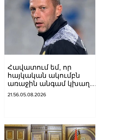
Հավատում եմ, որ
հայկական ակումբն
առաջին անգամ կխաղա
ՉԼ հիմնական փուլում.
21.56.05.08.2026
Ռոման Բերեզովսկի