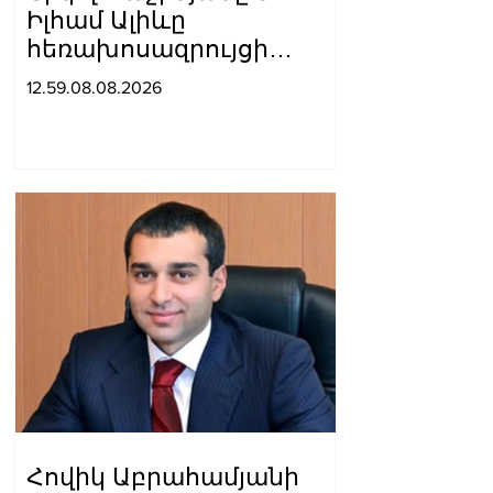
Իլհամ Ալիևը
հեռախոսազրույցի
ընթացքում ընդգծել են
12.59.08.08.2026
Ադրբեջանի և
Հայաստանի միջև
հարաբերությունների
կարգավորման գործում
վերջին մեկ տարվա
ընթացքում
արձանագրված
առաջընթացը
Հովիկ Աբրահամյանի