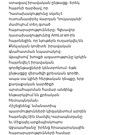
ստացավ իրավական ընթացք։ Երեկ 
հայտնի դարձավ, որ 
Դատախազությունը սկսել է 
ուսումնասիրել Վարդան Ղուկասյանի՝ 
մամուլում տեղ գտած 
հայտարարությունները։ Գլխավոր 
դատախազությունից ArmLur.am-ին 
հայտնեցին, որ նյութերն ուղարկվել են 
Քննչական կոմիտե՝ իրավական 
գնահատման նպատակով։
Այսպիսով՝ խոսքի ազատությունը կրկին 
հայտնվել է իրավական 
գործընթացների կենտրոնում։ Եթե 
ընթացքը վերածվի քրեական գործի, 
ապա սա կլինի հերթական դեպքը, երբ 
քաղաքական կարծիքի 
արտահայտման համար անձինք 
ենթարկվում են քրեական 
հետապնդման։
Հիշեցնենք՝ նմանատիպ 
պատմությունների կիզակետում արդեն 
հայտնվել էին Սամվել Կարապետյանը 
եւ Միքայել արքեպիսկոպոս 
Աջապահյանը՝ իրենց հրապարակային 
հայտարարությունների համար: