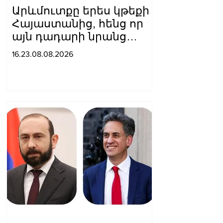
Արևմուտքը երես կթեքի
Հայաստանից, հենց որ
այն դադարի նրանց
համար
16.23.08.08.2026
հետաքրքրություն
ներկայացնել որպես
«Ռուսաստանի դեմ
գործիք»․ Մեդվեդև