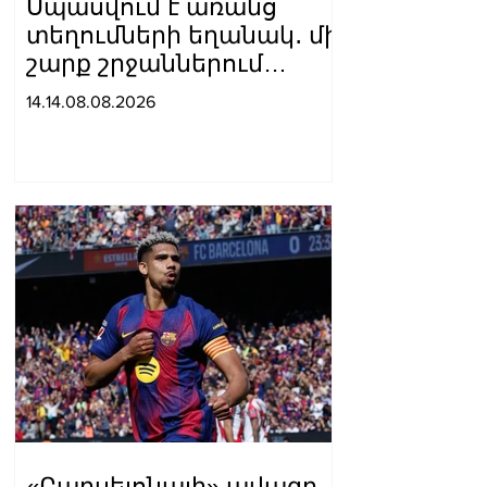
Սպասվում է առանց
տեղումների եղանակ․ մի
շարք շրջաններում
սպասվում է բարձր
14.14.08.08.2026
կարգի հրդեհավտանգ
իրավիճակ
«Բարսելոնայի» ավագը