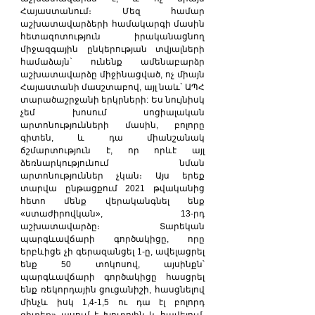
Հայաստանում։ Մեզ համար 
աշխատավարձերի համակարգի մասին 
հետազոտություն իրականացնող 
միջազգային ընկերության տվյալների 
համաձայն` ունենք ամենաբարձր 
աշխատավարձը միջինացված, ոչ միայն 
Հայաստանի մասշտաբով, այլ նաև` ԱՊՀ 
տարածաշրջանի երկրների: Ես նույնիսկ 
չեմ խոսում սոցիալական 
արտոնությունների մասին, բոլորը 
գիտեն, և դա միանշանակ 
ճշմարտություն է, որ որևէ այլ 
ձեռնարկությունում նման 
արտոնություններ չկան։ Այս երեք 
տարվա ընթացքում 2021 թվականից 
հետո մենք վերականգնել ենք 
«ստաժիրովկան», 13-րդ 
աշխատավարձը։ Տարեկան 
պարգևավճարի գործակիցը, որը 
երբևիցե չի գերազանցել 1-ը, ավելացրել 
ենք 50 տոկոսով, այսինքն՝ 
պարգևավճարի գործակիցը հասցրել 
ենք ռեկորդային ցուցանիշի, հասցնելով 
մինչև իսկ 1,4-1,5 ու դա էլ բոլորդ 