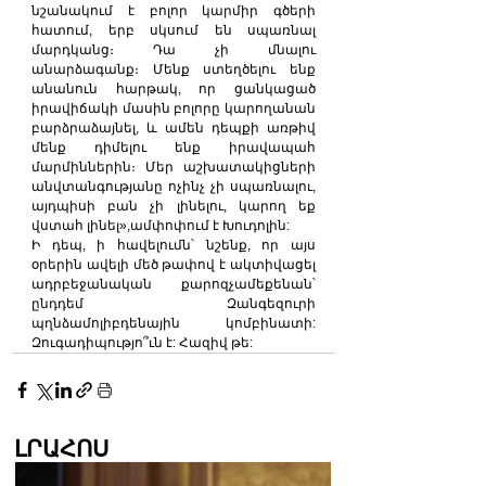
նշանակում է բոլոր կարմիր գծերի 
հատում, երբ սկսում են սպառնալ 
մարդկանց։ Դա չի մնալու 
անարձագանք։ Մենք ստեղծելու ենք 
անանուն հարթակ, որ ցանկացած 
իրավիճակի մասին բոլորը կարողանան 
բարձրաձայնել, և ամեն դեպքի առթիվ 
մենք դիմելու ենք իրավապահ 
մարմիններին։ Մեր աշխատակիցների 
անվտանգությանը ոչինչ չի սպառնալու, 
այդպիսի բան չի լինելու, կարող եք 
վստահ լինել»,ամփոփում է Խուդոլին:
Ի դեպ, ի հավելումն՝ նշենք, որ այս 
օրերին ավելի մեծ թափով է ակտիվացել 
ադրբեջանական քարոզչամեքենան՝ 
ընդդեմ Զանգեզուրի 
պղնձամոլիբդենային կոմբինատի: 
Զուգադիպությո՞ւն է: Հազիվ թե:
ԼՐԱՀՈՍ