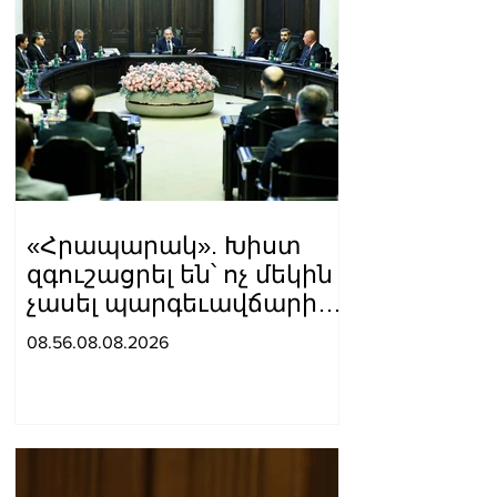
«Հրապարակ». Խիստ
զգուշացրել են՝ ոչ մեկին
չասել պարգեւավճարի
չափը, սպառնացել
08.56.08.08.2026
ազատել