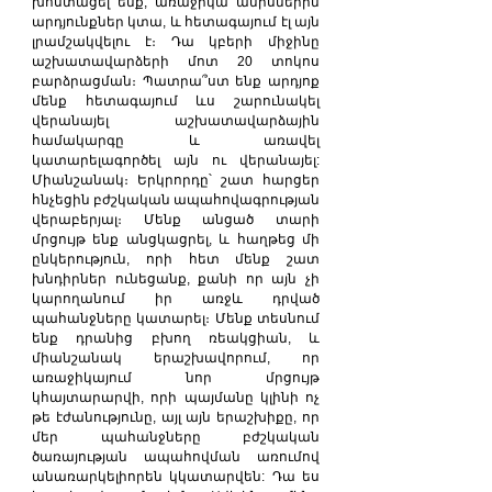
խոստացել ենք, առաջիկա ամիսներին 
արդյունքներ կտա, և հետագայում էլ այն 
լրամշակվելու է։ Դա կբերի միջինը 
աշխատավարձերի մոտ 20 տոկոս 
բարձրացման։ Պատրա՞ստ ենք արդյոք 
մենք հետագայում ևս շարունակել 
վերանայել աշխատավարձային 
համակարգը և առավել 
կատարելագործել այն ու վերանայել: 
Միանշանակ։ Երկրորդը՝ շատ հարցեր 
հնչեցին բժշկական ապահովագրության 
վերաբերյալ։ Մենք անցած տարի 
մրցույթ ենք անցկացրել, և հաղթեց մի 
ընկերություն, որի հետ մենք շատ 
խնդիրներ ունեցանք, քանի որ այն չի 
կարողանում իր առջև դրված 
պահանջները կատարել։ Մենք տեսնում 
ենք դրանից բխող ռեակցիան, և 
միանշանակ երաշխավորում, որ 
առաջիկայում նոր մրցույթ 
կհայտարարվի, որի պայմանը կլինի ոչ 
թե էժանությունը, այլ այն երաշխիքը, որ 
մեր պահանջները բժշկական 
ծառայության ապահովման առումով 
անառարկելիորեն կկատարվեն: Դա ես 