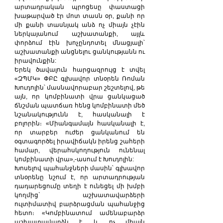
արտադրական պրոցեսը փաստացի 
խաթարված էր մոտ տասն օր, քանի որ 
մի քանի տասնյակ անձ ոչ միայն չէին 
ներկայանում աշխատանքի, այլև 
փորձում էին խոչընդոտել մնացյալի՝ 
աշխատանքի անցնելու ցանկությանն ու 
իրավունքին:
Երեկ ծավալուն հարցազրույց է տվել 
«ԶՊՄԿ» ՓԲԸ գլխավոր տնօրեն Ռոման 
Խուդոլին՝ մասնավորաբար շեշտելով, թե 
այն, որ կոմբինատի վրա ցանկացած 
ճնշման պատճառ հենց կոմբինատի մեծ 
նշանակությունն է, հասկանալի է 
բոլորին։ «Միանգամայն հասկանալի է, 
որ տարբեր ուժեր ցանկանում են 
օգտագործել իրավիճակն իրենց շահերի 
համար, վերահսկողություն ունենալ 
կոմբինատի վրա»,-ասում է Խուդոլին:
Խոսելով պահանջների մասին՝ գլխավոր 
տնօրենը նշում է, որ արտադրության 
դադարեցումը տեղի է ունեցել մի խմբի 
կողմից` աշխատավարձերի 
ուլտիմատիվ բարձրացման պահանջից 
հետո։ «Կոմբինատում ամենաբարձր 
աշխատավարձն է, և ոչ միայն 