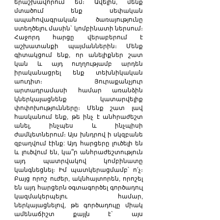
երաշխավորում եմ։ Ավելին, մենք 
մտածում ենք սեփական 
ապահովագրական ծառայությունը 
ստեղծելու մասին` կոմբինատի ներսում։ 
Հաջորդ հարցը վերաբերում է 
աշխատանքի պայմաններին։ Մենք 
գիտակցում ենք, որ անելիքներ շատ 
կան և այդ ուղղությամբ արդեն 
իրականացրել ենք տեխնիկական 
աուդիտ։ Յուրաքանչյուր 
արտադրամասի համար առանձին 
կներկայացնենք կատարվելիք 
փոփոխությունները։ Մենք շատ լավ 
հասկանում ենք, թե ինչ է անհրաժեշտ 
անել, ինչպես և ինչպիսի 
ժամկետներում։ Այս խնդրով ի սկզբանե 
զբաղվում էինք: Այդ հարցերը լուծելի են 
և լուծվում են, կա՞ր անհրաժեշտություն 
այդ պատրվակով կոմբինատը 
կանգնեցնել։ Իմ պատկերացմամբ՝ ո՛չ։ 
Բայց որոշ ուժեր, ակնհայտորեն, որոշել 
են այդ հարցերն օգտագործել գործադուլ 
կազմակերպելու համար, 
ներկայացնելով, թե գործադուլը միակ 
ամենաճիշտ քայլն է` այս 