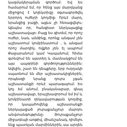
կազմակերպման գործում։ Եվ ես 
համարում եմ, որ հենց այս մարդկանց 
միջոցով է կոլեկտիվը օգտագործվել 
երրորդ ուժերի կողմից։ Որևէ մարդ, 
նրանցից բացի, այլևս չի հեռացվելու։ 
Այնպես որ, հանգիստ ներկայացեք 
աշխատավայր։ Բայց ես գիտեմ, որ որոշ 
ուժեր, նաև անձինք, որոնք անգամ չեն 
աշխատում կոմբինատում , և անգամ 
որոշ մարդիկ, ովքեր չեն էլ ապրում 
Քաջարանում կամ Կապանում, հիմա 
գտնվում են այստեղ և մասնակցում են 
այս ապօրինի գործողություններին։ 
Ավելին, շատ են դեպքերը, երբ ուղղակի 
սպառնում են մեր աշխատակիցներին, 
որպեսզի նրանք դուրս չգան 
աշխատանքի որևէ պարագայում։ Ես 
կոչ եմ անում, բնականաբար, գնալ 
աշխատավայր, երաշխավորում եմ իմ և 
կոմբինատի ղեկավարության կողմից, 
որ կապահովենք աշխատանքի 
ներկայացած յուրաքանչյուր մարդու 
անվտանգությունը։ Յուրաքանչյուր 
միջադեպի առթիվ, միանշանակ, դիմելու 
ենք պատկան մարմիններին, սա արդեն 