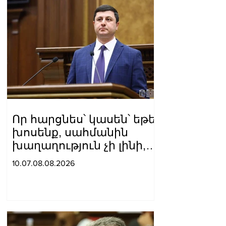
Որ հարցնես՝ կասեն՝ եթե
խոսենք, սահմանին
խաղաղություն չի լինի,
պшտերազմ կuադրենք և
10.07.08.08.2026
այլ հիմարnւթյուններ․
Տիգրան Աբրահամյան