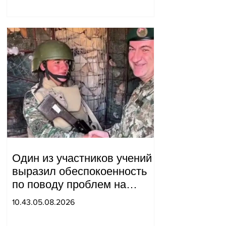
мы будем делать?
Андраник Геворгян
Один из участников учений
выразил обеспокоенность
по поводу проблем на
одном из постов в Сюнике.
10.43.05.08.2026
Начальник Генерального
штаба совершил