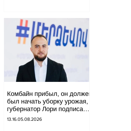
Комбайн прибыл, он должен
был начать уборку урожая,
губернатор Лори подписал
постановление о запрете
13.16.05.08.2026
благотворительности, что