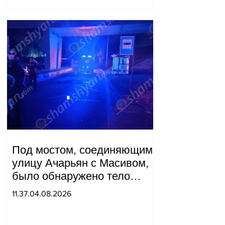
Под мостом, соединяющим
улицу Ачарьян с Масивом,
было обнаружено тело
мужчины, на котором были
11.37.04.08.2026
найдены две буквы.