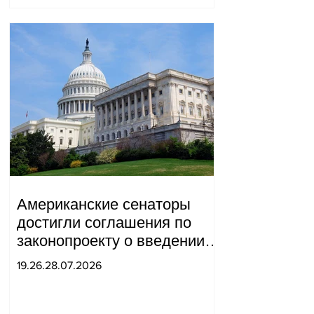
Американские сенаторы
достигли соглашения по
законопроекту о введении
новых санкций против
19.26.28.07.2026
России и Ирана.